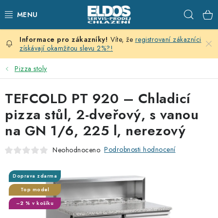
Přejít
Hleda
na
obsah
Víte, že
registrovaní zákazníci
PRODEJNÍ CHLAZENÍ
získávají okamžitou slevu 2%?!
SKLADOVACÍ CHLAZENÍ
Pizza stoly
CHLAZENÍ PRO PŘÍPRAVU
TEFCOLD PT 920 – Chladicí
pizza stůl, 2-dveřový, s vanou
VÝČEPNÍ ZAŘÍZENÍ
na GN 1/6, 225 l, nerezový
DOMÁCÍ SPOTŘEBIČE
Podrobnosti hodnocení
Neohodnoceno
KLIMATIZACE
Doprava zdarma
Top model
ZNAČKY
–2 % v košíku