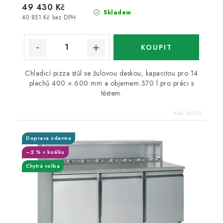
49 430 Kč
Skladem
40 851 Kč bez DPH
Chladicí pizza stůl se žulovou deskou, kapacitou pro 14
plechů 400 × 600 mm a objemem 370 l pro práci s
těstem.
Kód:
DU112
Doprava zdarma
–2 % v košíku
Chytrá volba