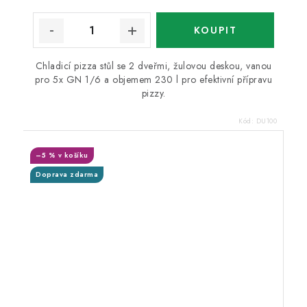
Chladicí pizza stůl se 2 dveřmi, žulovou deskou, vanou
pro 5x GN 1/6 a objemem 230 l pro efektivní přípravu
pizzy.
Kód:
DU100
–5 % v košíku
Doprava zdarma