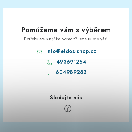
Pomůžeme vám s výběrem
Potřebujete s něčím poradit? Jsme tu pro vás!
info
@
eldos-shop.cz
493691264
604989283
Z