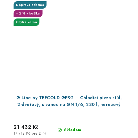
Doprava zdarma
–2 % v košíku
Chytrá volba
G-Line by TEFCOLD GP92 – Chladicí pizza stůl,
2-dveřový, s vanou na GN 1/6, 230 l, nerezový
21 432 Kč
Skladem
17 712 Kč bez DPH