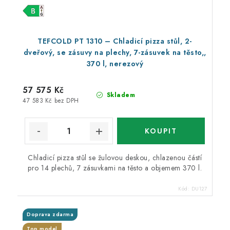
TEFCOLD PT 1310 – Chladicí pizza stůl, 2-
dveřový, se zásuvy na plechy, 7-zásuvek na těsto,,
370 l, nerezový
57 575 Kč
Skladem
47 583 Kč bez DPH
Chladicí pizza stůl se žulovou deskou, chlazenou částí
pro 14 plechů, 7 zásuvkami na těsto a objemem 370 l.
Kód:
DU127
Doprava zdarma
Top model