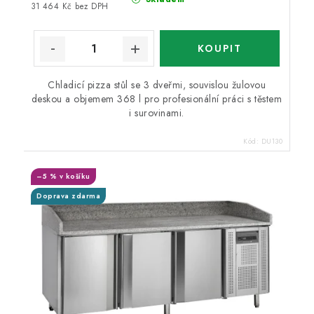
31 464 Kč bez DPH
Chladicí pizza stůl se 3 dveřmi, souvislou žulovou
deskou a objemem 368 l pro profesionální práci s těstem
i surovinami.
Kód:
DU130
–5 % v košíku
Doprava zdarma