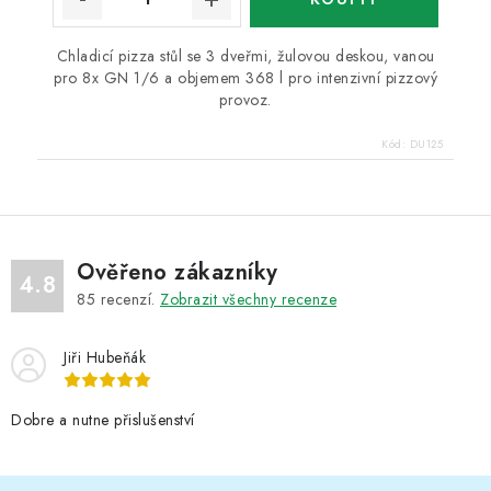
Chladicí pizza stůl se 3 dveřmi, žulovou deskou, vanou
pro 8x GN 1/6 a objemem 368 l pro intenzivní pizzový
provoz.
Kód:
DU125
Ověřeno zákazníky
4.8
85
recenzí.
Zobrazit všechny recenze
Jiři Hubeňák
Dobre a nutne přislušenství