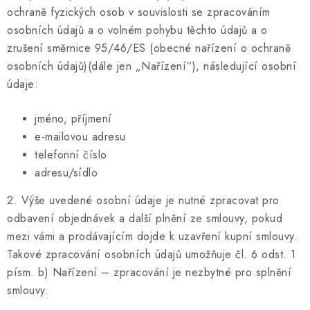
Informační centrum
Proč zvolit TEFCOLD
Kontakty
ochraně fyzických osob v souvislosti se zpracováním
Hodnocení obchodu
Obchodní podmínky
osobních údajů a o volném pohybu těchto údajů a o
zrušení směrnice 95/46/ES (obecné nařízení o ochraně
osobních údajů)(dále jen „Nařízení“), následující osobní
údaje:
jméno, příjmení
e-mailovou adresu
telefonní číslo
adresu/sídlo
2. Výše uvedené osobní údaje je nutné zpracovat pro
odbavení objednávek a další plnění ze smlouvy, pokud
mezi vámi a prodávajícím dojde k uzavření kupní smlouvy.
Takové zpracování osobních údajů umožňuje čl. 6 odst. 1
písm. b) Nařízení – zpracování je nezbytné pro splnění
smlouvy.