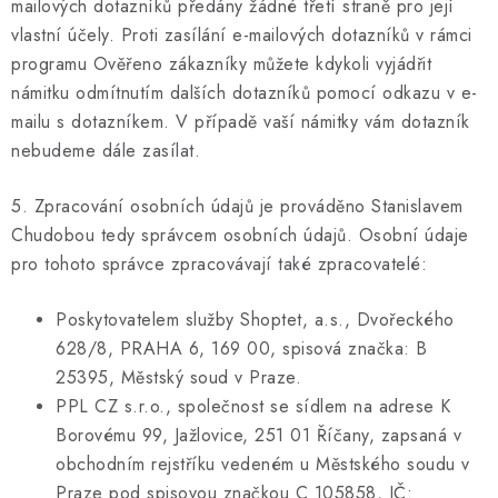
mailových dotazníků předány žádné třetí straně pro její
vlastní účely. Proti zasílání e-mailových dotazníků v rámci
programu Ověřeno zákazníky můžete kdykoli vyjádřit
námitku odmítnutím dalších dotazníků pomocí odkazu v e-
mailu s dotazníkem. V případě vaší námitky vám dotazník
nebudeme dále zasílat.
5. Zpracování osobních údajů je prováděno Stanislavem
Chudobou tedy správcem osobních údajů. Osobní údaje
pro tohoto správce zpracovávají také zpracovatelé:
Poskytovatelem služby Shoptet, a.s., Dvořeckého
628/8, PRAHA 6, 169 00, spisová značka: B
25395, Městský soud v Praze.
PPL CZ s.r.o., společnost se sídlem na adrese K
Borovému 99, Jažlovice, 251 01 Říčany, zapsaná v
obchodním rejstříku vedeném u Městského soudu v
Praze pod spisovou značkou C 105858, IČ: