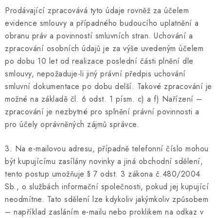
Prodávající zpracovává tyto údaje rovněž za účelem
evidence smlouvy a případného budoucího uplatnění a
obranu práv a povinností smluvních stran. Uchování a
zpracování osobních údajů je za výše uvedeným účelem
po dobu 10 let od realizace poslední části plnění dle
smlouvy, nepožaduje-li jiný právní předpis uchování
smluvní dokumentace po dobu delší. Takové zpracování je
možné na základě čl. 6 odst. 1 písm. c) a f) Nařízení –
zpracování je nezbytné pro splnění právní povinnosti a
pro účely oprávněných zájmů správce.
3. Na e-mailovou adresu, případně telefonní číslo mohou
být kupujícímu zasílány novinky a jiná obchodní sdělení,
tento postup umožňuje § 7 odst. 3 zákona č.480/2004
Sb., o službách informační společnosti, pokud jej kupující
neodmítne. Tato sdělení lze kdykoliv jakýmkoliv způsobem
– například zasláním e-mailu nebo proklikem na odkaz v