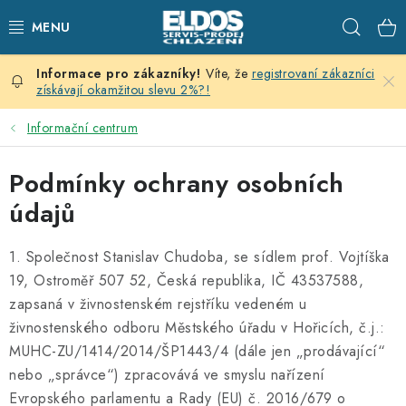
Přejít
Hleda
na
obsah
Víte, že
registrovaní zákazníci
PRODEJNÍ CHLAZENÍ
získávají okamžitou slevu 2%?!
SKLADOVACÍ CHLAZENÍ
Informační centrum
CHLAZENÍ PRO PŘÍPRAVU
Podmínky ochrany osobních
údajů
VÝČEPNÍ ZAŘÍZENÍ
1. Společnost Stanislav Chudoba, se sídlem prof. Vojtíška
DOMÁCÍ SPOTŘEBIČE
19, Ostroměř 507 52, Česká republika, IČ 43537588,
zapsaná v živnostenském rejstříku vedeném u
KLIMATIZACE
živnostenského odboru Městského úřadu v Hořicích, č.j.:
MUHC-ZU/1414/2014/ŠP1443/4 (dále jen „prodávající“
ZNAČKY
nebo „správce“) zpracovává ve smyslu nařízení
Evropského parlamentu a Rady (EU) č. 2016/679 o