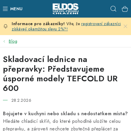
Přejít
Hleda
na
obsah
Víte, že
registrovaní zákazníci
PRODEJNÍ CHLAZENÍ
získávají okamžitou slevu 2%?!
SKLADOVACÍ CHLAZENÍ
Blog
CHLAZENÍ PRO PŘÍPRAVU
Skladovací lednice na
přepravky: Představujeme
VÝČEPNÍ ZAŘÍZENÍ
úsporné modely TEFCOLD UR
600
DOMÁCÍ SPOTŘEBIČE
28.2.2026
KLIMATIZACE
Bojujete v kuchyni nebo skladu s nedostatkem místa?
ZNAČKY
Hledáte chladicí skříň, do které pohodlně uložíte celou
přepravku, a zároveň nechcete zbytečně přeplácet za