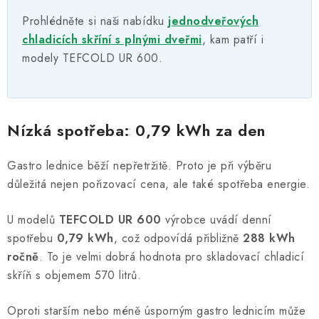
Prohlédněte si naši nabídku
jednodveřových
chladicích skříní s plnými dveřmi
, kam patří i
modely TEFCOLD UR 600.
Nízká spotřeba: 0,79 kWh za den
Gastro lednice běží nepřetržitě. Proto je při výběru
důležitá nejen pořizovací cena, ale také spotřeba energie.
U modelů
TEFCOLD UR 600
výrobce uvádí denní
spotřebu
0,79 kWh
, což odpovídá přibližně
288 kWh
ročně
. To je velmi dobrá hodnota pro skladovací chladicí
skříň s objemem 570 litrů.
Oproti starším nebo méně úsporným gastro lednicím může