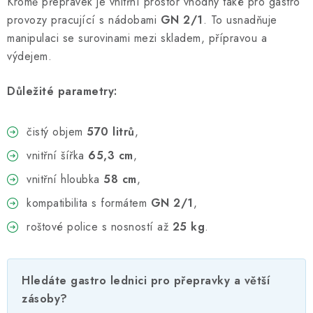
Kromě přepravek je vnitřní prostor vhodný také pro gastro
provozy pracující s nádobami
GN 2/1
. To usnadňuje
manipulaci se surovinami mezi skladem, přípravou a
výdejem.
Důležité parametry:
čistý objem
570 litrů
,
vnitřní šířka
65,3 cm
,
vnitřní hloubka
58 cm
,
kompatibilita s formátem
GN 2/1
,
roštové police s nosností až
25 kg
.
Hledáte gastro lednici pro přepravky a větší
zásoby?