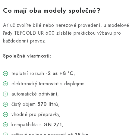
Co mají oba modely společné?
Ať už zvolíte bílé nebo nerezové provedení, u modelové
řady TEFCOLD UR 600 získáte praktickou výbavu pro
každodenní provoz.
Společné vlastnosti:
teplotní rozsah
-2 až +8 °C
,
elektronický termostat s displejem,
automatické odtávání,
čistý objem
570 litrů
,
vhodné pro přepravky,
kompatibilita s
GN 2/1
,
roštové police s nosností až
25 kg
,