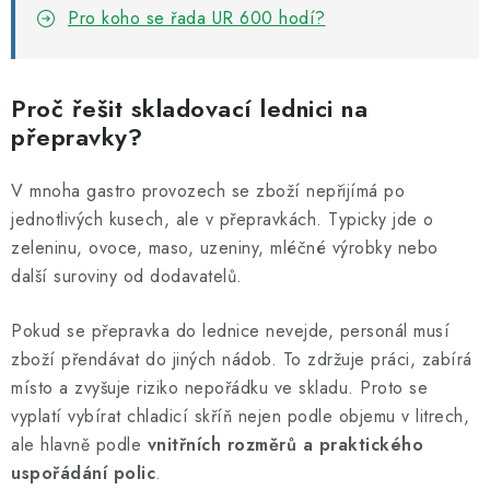
Pro koho se řada UR 600 hodí?
Proč řešit skladovací lednici na
přepravky?
V mnoha gastro provozech se zboží nepřijímá po
jednotlivých kusech, ale v přepravkách. Typicky jde o
zeleninu, ovoce, maso, uzeniny, mléčné výrobky nebo
další suroviny od dodavatelů.
Pokud se přepravka do lednice nevejde, personál musí
zboží přendávat do jiných nádob. To zdržuje práci, zabírá
místo a zvyšuje riziko nepořádku ve skladu. Proto se
vyplatí vybírat chladicí skříň nejen podle objemu v litrech,
ale hlavně podle
vnitřních rozměrů a praktického
uspořádání polic
.