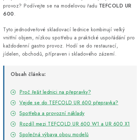
Informační centrum
Proč zvolit TEFCOLD
Kontakty
provoz? Podívejte se na modelovou řadu
TEFCOLD UR
Hodnocení obchodu
Obchodní podmínky
600
.
Tyto jednodveřové skladovací lednice kombinují velký
vnitřní objem, nízkou spotřebu a praktické uspořádání pro
každodenní gastro provoz. Hodí se do restaurací,
jídelen, obchodů, přípraven i skladového zázemí.
Obsah článku:
Proč řešit lednici na přepravky?
Vejde se do TEFCOLD UR 600 přepravka?
Spotřeba a provozní náklady
Rozdíl mezi TEFCOLD UR 600 W1 a UR 600 X1
Společná výbava obou modelů