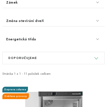
Zámek
Změna otevírání dveří
Energetická třída
V
Ř
DOPORUČUJEME
ý
a
p
z
i
e
Stránka
1
z
1
-
11
položek celkem
s
n
p
í
Doprava zdarma
r
p
Ověřeno provozy
o
r