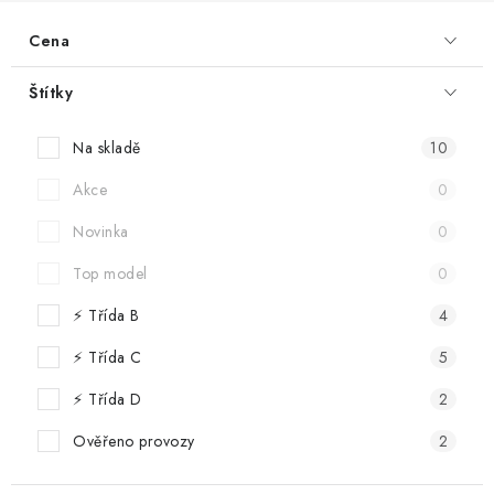
Informační centrum
Proč zvolit TEFCOLD
Kontakty
Hodnocení obchodu
Cena
Obchodní podmínky
Štítky
Na skladě
10
Akce
0
Novinka
0
Top model
0
⚡ Třída B
4
⚡ Třída C
5
⚡ Třída D
2
Ověřeno provozy
2