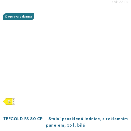
Kód:
AA310
Doprava zdarma
TEFCOLD FS 80 CP – Stolní prosklená lednice, s reklamním
panelem, 55 l, bílá