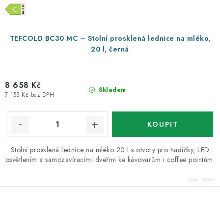
TEFCOLD BC30 MC – Stolní prosklená lednice na mléko,
20 l, černá
8 658 Kč
Skladem
7 155 Kč bez DPH
Stolní prosklená lednice na mléko 20 l s otvory pro hadičky, LED
osvětlením a samozavíracími dveřmi ke kávovarům i coffee pointům.
Kód:
33237
O