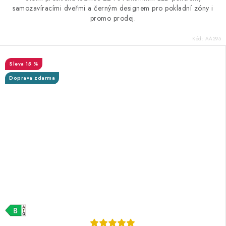
samozavíracími dveřmi a černým designem pro pokladní zóny i
promo prodej.
Kód:
AA295
15 %
Doprava zdarma