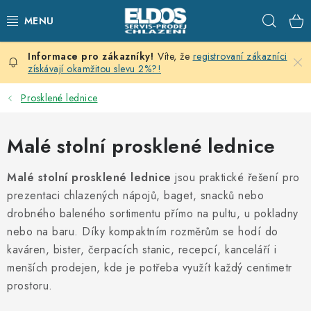
Přejít
Hleda
na
obsah
Víte, že
registrovaní zákazníci
PRODEJNÍ CHLAZENÍ
získávají okamžitou slevu 2%?!
SKLADOVACÍ CHLAZENÍ
Prosklené lednice
CHLAZENÍ PRO PŘÍPRAVU
Malé stolní prosklené lednice
VÝČEPNÍ ZAŘÍZENÍ
Malé stolní prosklené lednice
jsou praktické řešení pro
prezentaci chlazených nápojů, baget, snacků nebo
DOMÁCÍ SPOTŘEBIČE
drobného baleného sortimentu přímo na pultu, u pokladny
nebo na baru. Díky kompaktním rozměrům se hodí do
KLIMATIZACE
kaváren, bister, čerpacích stanic, recepcí, kanceláří i
menších prodejen, kde je potřeba využít každý centimetr
ZNAČKY
prostoru.