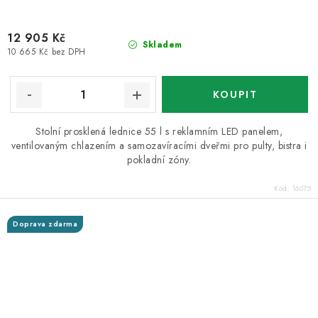
12 905 Kč
Skladem
10 665 Kč bez DPH
Stolní prosklená lednice 55 l s reklamním LED panelem,
ventilovaným chlazením a samozavíracími dveřmi pro pulty, bistra i
pokladní zóny.
Kód:
16075
Doprava zdarma