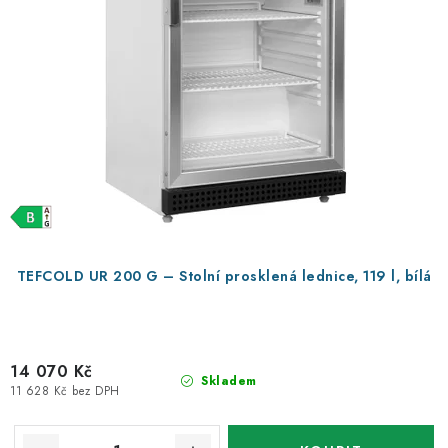
d
o
u
d
k
u
t
k
ů
t
ů
TEFCOLD UR 200 G – Stolní prosklená lednice, 119 l, bílá
14 070 Kč
Skladem
11 628 Kč bez DPH