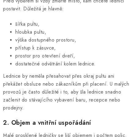
Před výběrem si vždy změřte místo, kam chcete lednici
u
postavit. Důležitá je hlavně:
šířka pultu,
hloubka pultu,
výška dostupného prostoru,
přístup k zásuvce,
prostor pro otevření dveří,
dostatečné odvětrání kolem lednice.
Lednice by neměla přesahovat přes okraj pultu ani
překážet obsluze nebo zákazníkům při placení. U malých
provozů je často důležité i to, aby šla lednice snadno
začlenit do stávajícího vybavení baru, recepce nebo
prodejny.
2. Objem a vnitřní uspořádání
Malé prosklené ledničky se liší objemem i počtem polic.