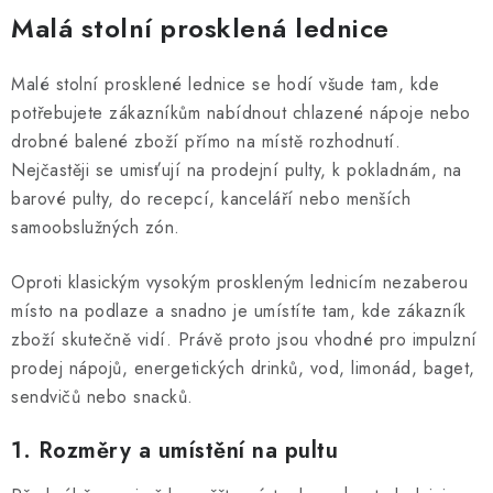
v
Malá stolní prosklená lednice
l
á
Malé stolní prosklené lednice se hodí všude tam, kde
d
potřebujete zákazníkům nabídnout chlazené nápoje nebo
a
drobné balené zboží přímo na místě rozhodnutí.
c
Nejčastěji se umisťují na prodejní pulty, k pokladnám, na
í
barové pulty, do recepcí, kanceláří nebo menších
p
samoobslužných zón.
r
v
Oproti klasickým vysokým proskleným lednicím nezaberou
k
místo na podlaze a snadno je umístíte tam, kde zákazník
y
zboží skutečně vidí. Právě proto jsou vhodné pro impulzní
v
prodej nápojů, energetických drinků, vod, limonád, baget,
ý
sendvičů nebo snacků.
p
i
1. Rozměry a umístění na pultu
s