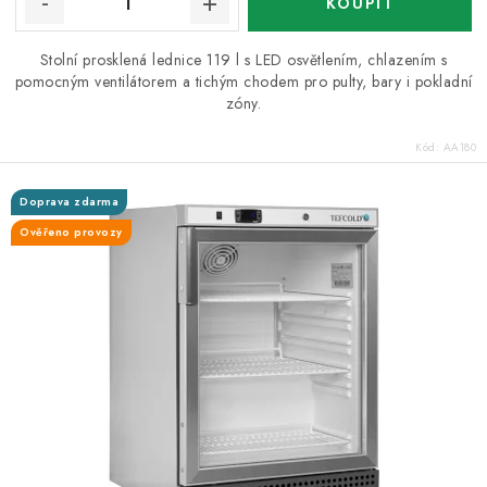
Stolní prosklená lednice 119 l s LED osvětlením, chlazením s
pomocným ventilátorem a tichým chodem pro pulty, bary i pokladní
zóny.
Kód:
AA180
Doprava zdarma
Ověřeno provozy