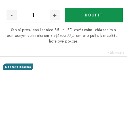
Stolní prosklená lednice 85 l s LED osvětlením, chlazením s
pomocným ventilátorem a výškou 77,5 cm pro pulty, kanceláře i
hotelové pokoje.
Kód:
AA275
Doprava zdarma