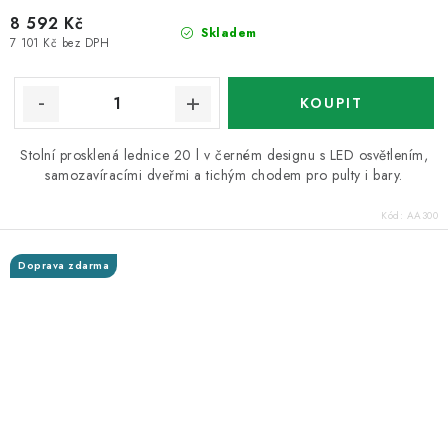
8 592 Kč
Skladem
7 101 Kč bez DPH
Stolní prosklená lednice 20 l v černém designu s LED osvětlením,
samozavíracími dveřmi a tichým chodem pro pulty i bary.
Kód:
AA300
Doprava zdarma