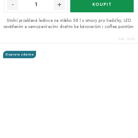
Stolní prosklená lednice na mléko 58 l s otvory pro hadičky, LED
osvětlením a samozavíracími dveřmi ke kávovarům i coffee pointům.
Kód:
33376
Doprava zdarma