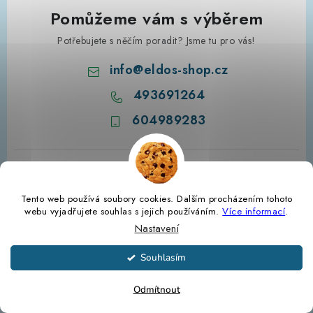
Pomůžeme vám s výběrem
Potřebujete s něčím poradit? Jsme tu pro vás!
info
@
eldos-shop.cz
493691264
604989283
Tento web používá soubory cookies. Dalším procházením tohoto
webu vyjadřujete souhlas s jejich používáním.
Více informací
.
Nastavení
Z
Souhlasím
á
Informace pro vás
p
Odmítnout
a
Informační centrum