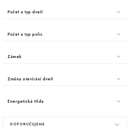
Počet a typ dveří
Počet a typ polic
Zámek
Změna otevírání dveří
Energetická třída
V
Ř
DOPORUČUJEME
ý
a