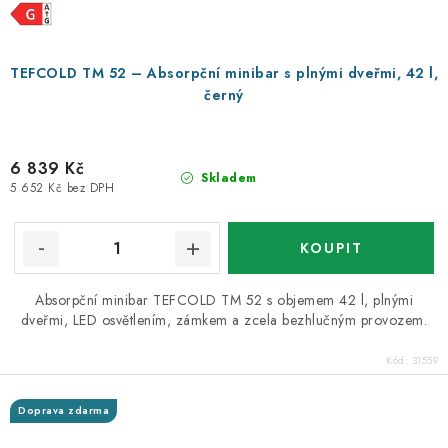
TEFCOLD TM 52 – Absorpční minibar s plnými dveřmi, 42 l,
černý
6 839 Kč
Skladem
5 652 Kč bez DPH
Absorpční minibar TEFCOLD TM 52 s objemem 42 l, plnými
dveřmi, LED osvětlením, zámkem a zcela bezhlučným provozem.
Kód:
31559
Doprava zdarma