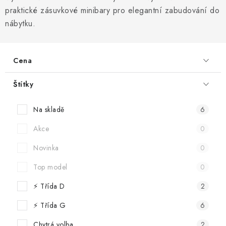
Informační centrum
Proč zvolit TEFCOLD
Kontakty
praktické zásuvkové minibary pro elegantní zabudování do
Hodnocení obchodu
Obchodní podmínky
nábytku.
Cena
Štítky
Na skladě
6
Akce
0
Novinka
0
Top model
0
⚡ Třída D
2
⚡ Třída G
6
Chytrá volba
2