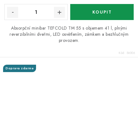
Absorpční minibar TEFCOLD TM 55 s objemem 41 l, plnými
reverzibilními dveřmi, LED osvětlením, zámkem a bezhlučným
provozem.
Kód:
56006
Doprava zdarma