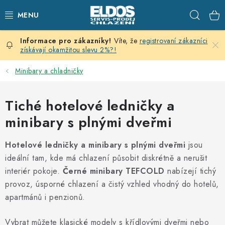
Přejít
Hleda
na
obsah
Víte, že
registrovaní zákazníci
PRODEJNÍ CHLAZENÍ
získávají okamžitou slevu 2%?!
SKLADOVACÍ CHLAZENÍ
Minibary a chladničky
CHLAZENÍ PRO PŘÍPRAVU
Tiché hotelové ledničky a
minibary s plnými dveřmi
VÝČEPNÍ ZAŘÍZENÍ
Hotelové ledničky a minibary s plnými dveřmi
jsou
DOMÁCÍ SPOTŘEBIČE
ideální tam, kde má chlazení působit diskrétně a nerušit
interiér pokoje.
Černé minibary TEFCOLD
nabízejí tichý
KLIMATIZACE
provoz, úsporné chlazení a čistý vzhled vhodný do hotelů,
apartmánů i penzionů.
ZNAČKY
Vybrat můžete klasické modely s křídlovými dveřmi nebo