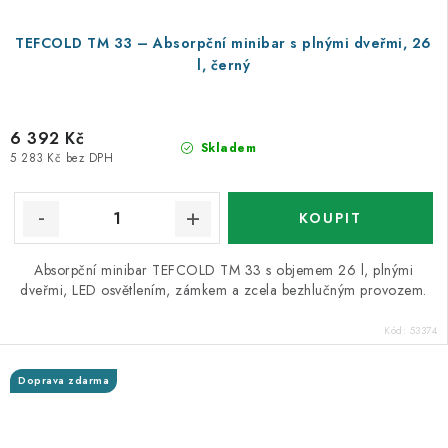
TEFCOLD TM 33 – Absorpční minibar s plnými dveřmi, 26
l, černý
6 392 Kč
Skladem
5 283 Kč bez DPH
Absorpční minibar TEFCOLD TM 33 s objemem 26 l, plnými
dveřmi, LED osvětlením, zámkem a zcela bezhlučným provozem.
Kód:
53374
Doprava zdarma