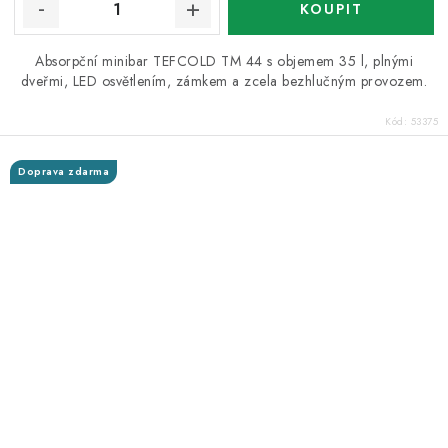
Absorpční minibar TEFCOLD TM 44 s objemem 35 l, plnými
dveřmi, LED osvětlením, zámkem a zcela bezhlučným provozem.
Kód:
53375
Doprava zdarma