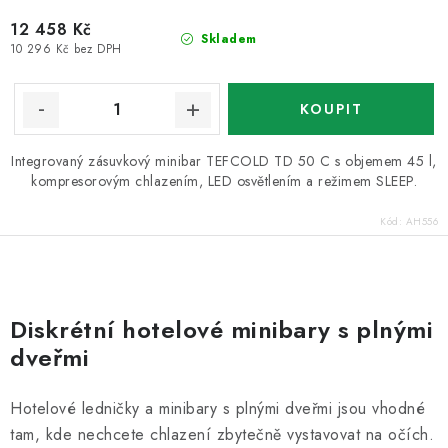
12 458 Kč
Skladem
10 296 Kč bez DPH
Integrovaný zásuvkový minibar TEFCOLD TD 50 C s objemem 45 l,
kompresorovým chlazením, LED osvětlením a režimem SLEEP.
Kód:
AH556
O
v
Diskrétní hotelové minibary s plnými
l
dveřmi
á
d
Hotelové ledničky a minibary s plnými dveřmi jsou vhodné
a
tam, kde nechcete chlazení zbytečně vystavovat na očích.