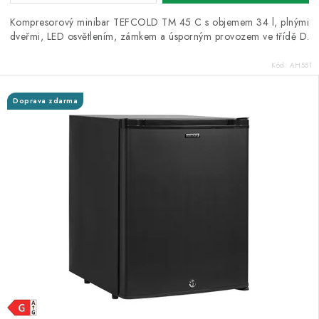
Kompresorový minibar TEFCOLD TM 45 C s objemem 34 l, plnými
dveřmi, LED osvětlením, zámkem a úsporným provozem ve třídě D.
Kód:
AH551
Doprava zdarma