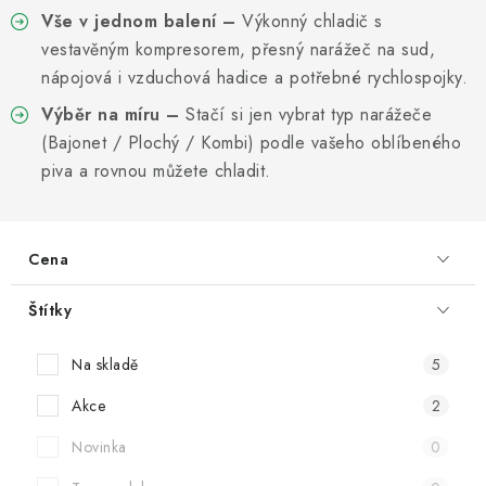
Informační centrum
Proč zvolit TEFCOLD
Kontakty
Vše v jednom balení
–
Výkonný chladič s
Hodnocení obchodu
Obchodní podmínky
vestavěným kompresorem, přesný narážeč na sud,
nápojová i vzduchová hadice a potřebné rychlospojky.
Výběr na míru
–
Stačí si jen vybrat typ narážeče
(Bajonet / Plochý / Kombi) podle vašeho oblíbeného
piva a rovnou můžete chladit.
Cena
Štítky
Na skladě
5
Akce
2
Novinka
0