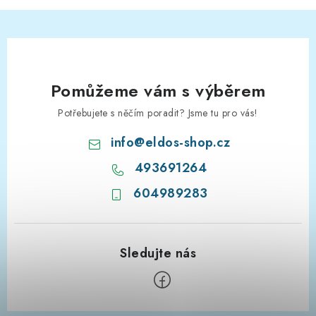
Pomůžeme vám s výběrem
Potřebujete s něčím poradit? Jsme tu pro vás!
info
@
eldos-shop.cz
493691264
604989283