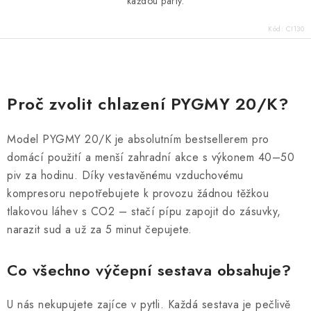
každou párty.
Kód:
CI130
O
v
Proč zvolit chlazení PYGMY 20/K?
l
á
Model PYGMY 20/K je absolutním bestsellerem pro
d
domácí použití a menší zahradní akce s výkonem 40–50
a
piv za hodinu. Díky vestavěnému vzduchovému
c
kompresoru nepotřebujete k provozu žádnou těžkou
í
tlakovou láhev s CO2 – stačí pípu zapojit do zásuvky,
p
narazit sud a už za 5 minut čepujete.
r
v
Co všechno výčepní sestava obsahuje?
k
y
U nás nekupujete zajíce v pytli. Každá sestava je pečlivě