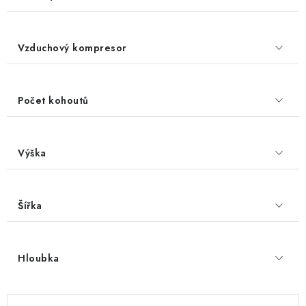
Vzduchový kompresor
Počet kohoutů
Výška
Šířka
Hloubka
V
Ř