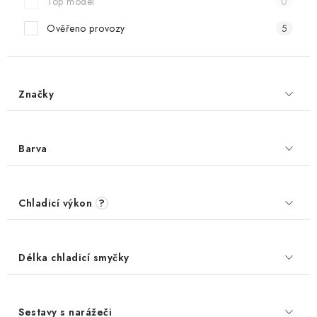
Top model
0
Ověřeno provozy
5
Značky
Barva
Chladicí výkon
?
Délka chladicí smyčky
Sestavy s narážeči