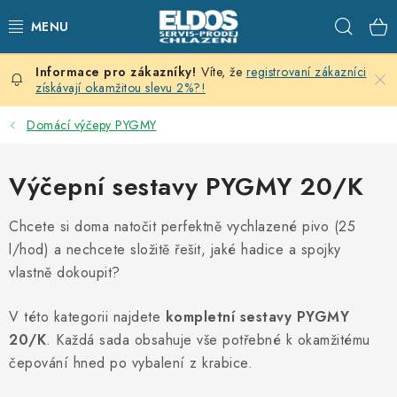
Přejít
Hleda
na
obsah
Víte, že
registrovaní zákazníci
PRODEJNÍ CHLAZENÍ
získávají okamžitou slevu 2%?!
SKLADOVACÍ CHLAZENÍ
Domácí výčepy PYGMY
CHLAZENÍ PRO PŘÍPRAVU
Výčepní sestavy PYGMY 20/K
VÝČEPNÍ ZAŘÍZENÍ
Chcete si doma natočit perfektně vychlazené pivo (25
l/hod) a nechcete složitě řešit, jaké hadice a spojky
DOMÁCÍ SPOTŘEBIČE
vlastně dokoupit?
KLIMATIZACE
V této kategorii najdete
kompletní sestavy PYGMY
20/K
. Každá sada obsahuje vše potřebné k okamžitému
ZNAČKY
čepování hned po vybalení z krabice.