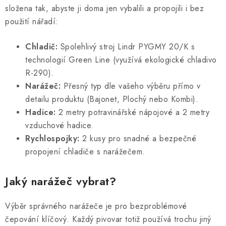
v
složena tak, abyste ji doma jen vybalili a propojili i bez
ý
použití nářadí:
p
i
Chladič:
Spolehlivý stroj Lindr PYGMY 20/K s
s
technologií Green Line (využívá ekologické chladivo
u
R-290).
Narážeč:
Přesný typ dle vašeho výběru přímo v
detailu produktu (Bajonet, Plochý nebo Kombi).
Hadice:
2 metry potravinářské nápojové a 2 metry
vzduchové hadice.
Rychlospojky:
2 kusy pro snadné a bezpečné
propojení chladiče s narážečem.
Jaký narážeč vybrat?
Výběr správného narážeče je pro bezproblémové
čepování klíčový. Každý pivovar totiž používá trochu jiný