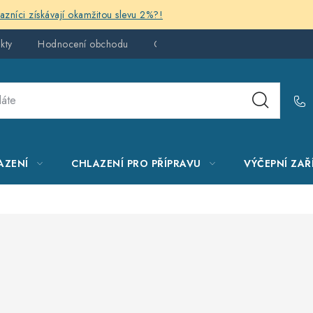
kazníci získávají okamžitou slevu 2%?!
kty
Hodnocení obchodu
Obchodní podmínky
AZENÍ
CHLAZENÍ PRO PŘÍPRAVU
VÝČEPNÍ ZAŘ