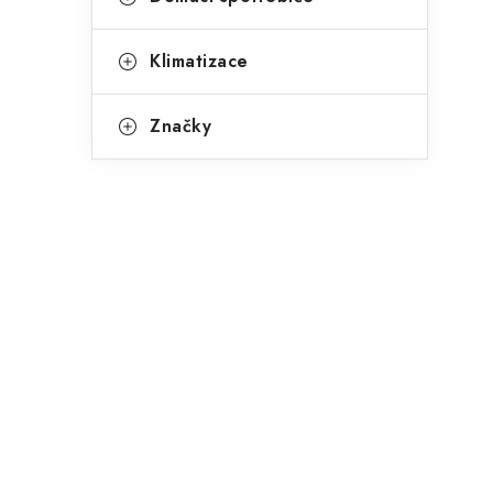
e
Klimatizace
Značky