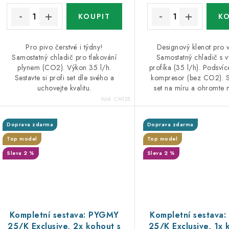
Pro pivo čerstvé i týdny!
Designový klenot pro 
Samostatný chladič pro tlakování
Samostatný chladič s 
plynem (CO2). Výkon 35 l/h.
profíka (35 l/h). Podsvíc
Sestavte si profi set dle svého a
kompresor (bez CO2). Se
uchovejte kvalitu.
set na míru a ohromte 
Kód:
CM125
Doprava zdarma
Doprava zdarma
Top model
Top model
Sleva 2 %
Sleva 2 %
Kompletní sestava: PYGMY
Kompletní sestava
25/K Exclusive, 2x kohout s
25/K Exclusive, 1x 