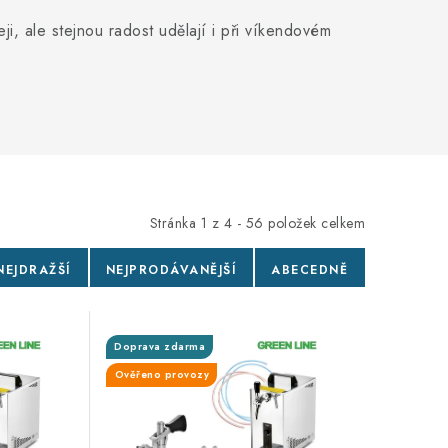
i, ale stejnou radost udělají i při víkendovém
Stránka
1
z
4
-
56
položek celkem
NEJDRAŽŠÍ
NEJPRODÁVANĚJŠÍ
ABECEDNĚ
Doprava zdarma
Ověřeno provozy