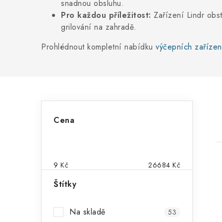
snadnou obsluhu.
Pro každou příležitost:
Zařízení Lindr obst
grilování na zahradě.
Prohlédnout kompletní nabídku
výčepních zařízení
P
Cena
o
s
t
9
Kč
26684
Kč
r
Štítky
a
Na skladě
53
i