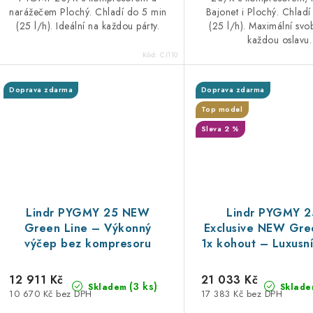
narážečem Plochý. Chladí do 5 min
Bajonet i Plochý. Chlad
(25 l/h). Ideální na každou párty.
(25 l/h). Maximální sv
každou oslavu.
Kód:
CI110
Doprava zdarma
Doprava zdarma
Top model
Sleva 2 %
Lindr PYGMY 25 NEW
Lindr PYGMY 2
Green Line – Výkonný
Exclusive NEW Gre
výčep bez kompresoru
1x kohout – Luxusní
kompresore
12 911 Kč
21 033 Kč
(3 ks)
Skladem
Sklade
10 670 Kč bez DPH
17 383 Kč bez DPH