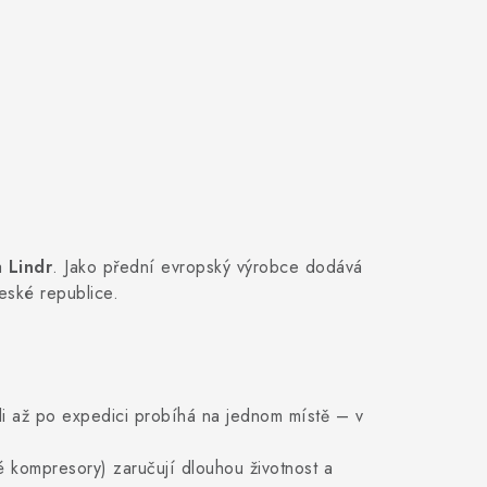
a
Lindr
. Jako přední evropský výrobce dodává
České republice.
li až po expedici probíhá na jednom místě – v
é kompresory) zaručují dlouhou životnost a