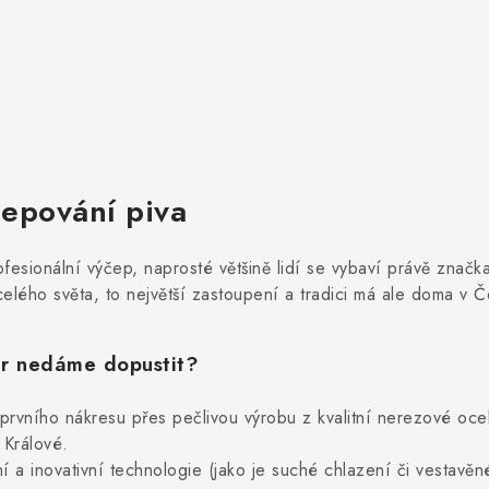
čepování piva
sionální výčep, naprosté většině lidí se vybaví právě značk
 celého světa, to největší zastoupení a tradici má ale doma v 
ndr nedáme dopustit?
rvního nákresu přes pečlivou výrobu z kvalitní nerezové oce
Králové.
 a inovativní technologie (jako je suché chlazení či vestavěn