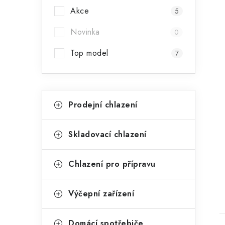
n
Akce
5
n
Novinka
í
0
p
Top model
7
a
n
K
Přeskočit
Prodejní chlazení
kategorie
e
a
t
l
Skladovací chlazení
e
t
g
Chlazení pro přípravu
o
r
Výčepní zařízení
i
Domácí spotřebiče