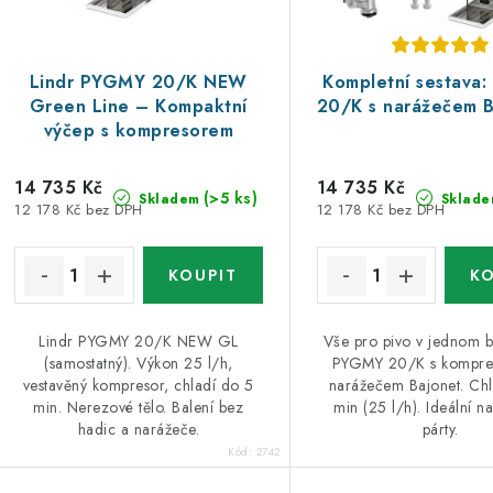
í
s
p
p
r
Lindr PYGMY 20/K NEW
Kompletní sestava
Green Line – Kompaktní
20/K s narážečem 
r
o
výčep s kompresorem
o
d
14 735 Kč
14 735 Kč
d
u
(>5 ks)
Skladem
Sklade
12 178 Kč bez DPH
12 178 Kč bez DPH
u
k
k
t
ů
Lindr PYGMY 20/K NEW GL
Vše pro pivo v jednom b
ů
(samostatný). Výkon 25 l/h,
PYGMY 20/K s kompre
vestavěný kompresor, chladí do 5
narážečem Bajonet. Chl
min. Nerezové tělo. Balení bez
min (25 l/h). Ideální n
hadic a narážeče.
párty.
Kód:
2742