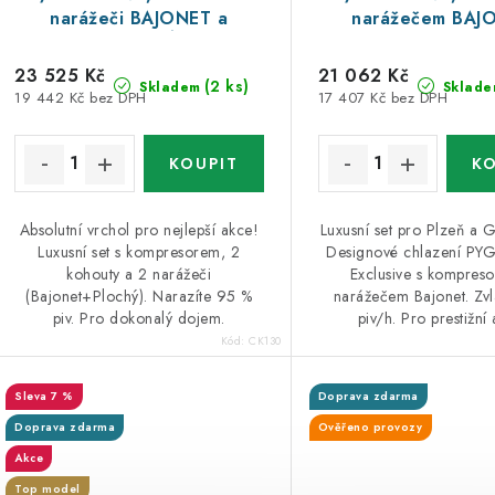
narážeči BAJONET a
narážečem BAJ
PLOCHÝ
23 525 Kč
21 062 Kč
(2 ks)
Skladem
Sklade
19 442 Kč bez DPH
17 407 Kč bez DPH
Absolutní vrchol pro nejlepší akce!
Luxusní set pro Plzeň a 
Luxusní set s kompresorem, 2
Designové chlazení PY
kohouty a 2 narážeči
Exclusive s kompres
(Bajonet+Plochý). Narazíte 95 %
narážečem Bajonet. Zv
piv. Pro dokonalý dojem.
piv/h. Pro prestižní 
Kód:
CK130
7 %
Doprava zdarma
Doprava zdarma
Ověřeno provozy
Akce
Top model