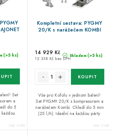
: PYGMY
Kompletní sestava: PYGMY
BAJONET
20/K s narážečem KOMBI
14 929 Kč
(>5 ks)
(>5 ks)
m
Skladem
12 338 Kč bez DPH
alení! Set
Vše pro Kofolu v jednom balení!
sorem a
Set PYGMY 20/K s kompresorem a
adí do 5
narážečem Kombi. Chladí do 5 min
a každou
(25 l/h). Ideální na každou párty.
Kód:
CI100
Kód:
CI140