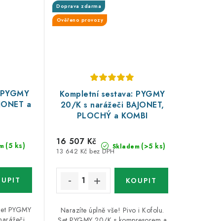
Doprava zdarma
Ověřeno provozy
: PYGMY
Kompletní sestava: PYGMY
AJONET a
20/K s narážeči BAJONET,
PLOCHÝ a KOMBI
16 507 Kč
(5 ks)
(>5 ks)
m
Skladem
13 642 Kč bez DPH
 Set PYGMY
Narazíte úplně vše! Pivo i Kofolu.
narážeči
Set PYGMY 20/K s kompresorem a