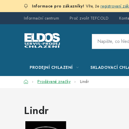
Přejít
Víte, že
registrovaní zá
na
obsah
Informační centrum
Proč zvolit TEFCOLD
Konta
PRODEJNÍ CHLAZENÍ
SKLADOVACÍ CHL
Domů
Prodávané značky
Lindr
Lindr