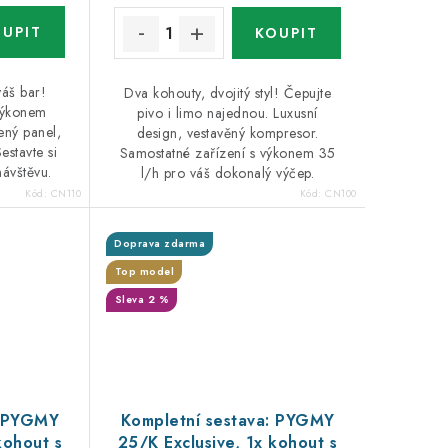
váš bar!
Dva kohouty, dvojitý styl! Čepujte
výkonem
pivo i limo najednou. Luxusní
ený panel,
design, vestavěný kompresor.
stavte si
Samostatné zařízení s výkonem 35
návštěvu.
l/h pro váš dokonalý výčep.
Kód:
CN110
Kód:
CN100
Doprava zdarma
Top model
Sleva 2 %
: PYGMY
Kompletní sestava: PYGMY
kohout s
25/K Exclusive, 1x kohout s