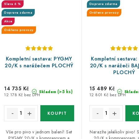
6 %
Doprava zdarma
Doprava zdarma
Ověřeno provozy
Akce
Ověřeno provozy
Kompletní sestava: PYGMY
Kompletní sestava
20/K s narážečem PLOCHÝ
20/K s narážeči B
PLOCHÝ
14 735 Kč
15 489 Kč
(>5 ks)
Skladem
Sklade
12 178 Kč bez DPH
12 801 Kč bez DPH
Vše pro pivo v jednom balení! Set
Narazíte jakékoliv pivo!
PYGMY 20/K s kompresorem a
20/K s kompresorem, 