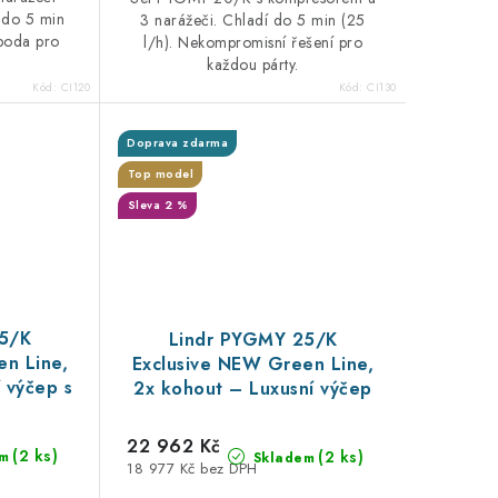
í do 5 min
3 narážeči. Chladí do 5 min (25
oboda pro
l/h). Nekompromisní řešení pro
každou párty.
Kód:
CI120
Kód:
CI130
Doprava zdarma
Top model
Sleva 2 %
5/K
Lindr PYGMY 25/K
en Line,
Exclusive NEW Green Line,
 výčep s
2x kohout – Luxusní výčep
m
s kompresorem
22 962 Kč
(2 ks)
(2 ks)
m
Skladem
18 977 Kč bez DPH