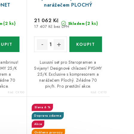
ONET
narážečem PLOCHÝ
21 062 Kč
(2 ks)
(2 ks)
m
Skladem
17 407 Kč bez DPH
Gambrinus!
Luxusní set pro Staropramen a
GMY 25/K
Svijany! Designové chlazení PYGMY
orem a
25/K Exclusive s kompresorem a
ládne 70
narážečem Plochý. Zvládne 70
akce.
piv/h. Pro prestižní akce.
Kód:
CK100
Kód:
CK110
6 %
Doprava zdarma
Akce
Ověřeno provozy