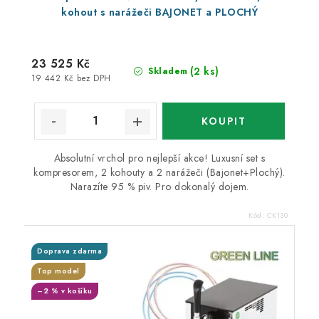
kohout s narážeči BAJONET a PLOCHÝ
23 525 Kč
(2 ks)
Skladem
19 442 Kč bez DPH
Absolutní vrchol pro nejlepší akce! Luxusní set s
kompresorem, 2 kohouty a 2 narážeči (Bajonet+Plochý).
Narazíte 95 % piv. Pro dokonalý dojem.
Kód:
CK130
Doprava zdarma
Top model
–2 % v košíku