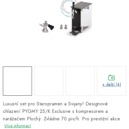
Informační centrum
Proč zvolit TEFCOLD
Kontakty
Hodnocení obchodu
Obchodní podmínky
+ další (4)
Luxusní set pro Staropramen a Svijany! Designové
chlazení PYGMY 25/K Exclusive s kompresorem a
narážečem Plochý. Zvládne 70 piv/h. Pro prestižní akce.
Více informací