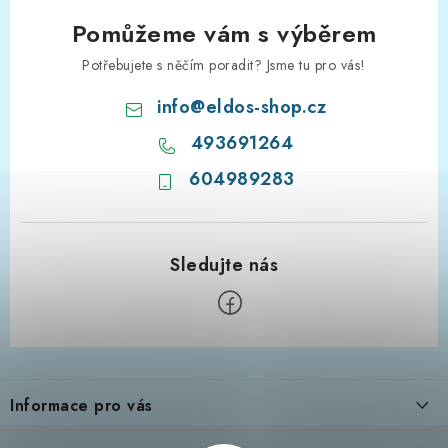
Pomůžeme vám s výběrem
Potřebujete s něčím poradit? Jsme tu pro vás!
info
@
eldos-shop.cz
493691264
604989283
Z
á
Informace pro vás
p
a
Informační centrum