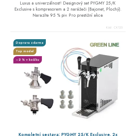
Luxus a univerzálnost! Designový set PYGMY 25/K
Exclusive s kompresorem a 2 narážeči (Bajonet, Plochý).
Narazíte 95 % piv. Pro prestižní akce.
Kód:
CK120
Doprava zdarma
Top model
–2 % v košíku
Kompletní sestava: PYGMY 25/K Exclusive, 2x