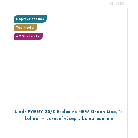
Kód:
CS350
Doprava zdarma
Top model
–2 % v košíku
Lindr PYGMY 25/K Exclusive NEW Green Line, 1x
kohout – Luxusní výčep s kompresorem