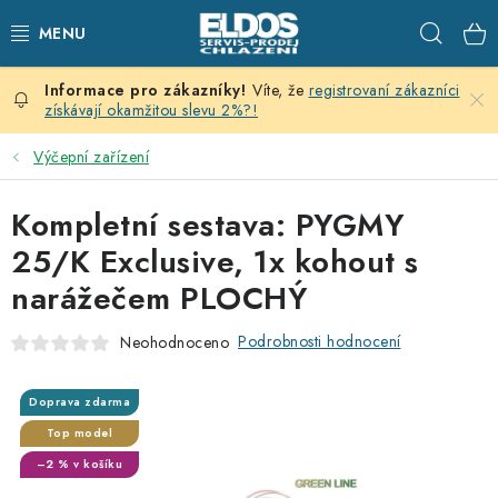
Přejít
Hleda
na
obsah
Víte, že
registrovaní zákazníci
PRODEJNÍ CHLAZENÍ
získávají okamžitou slevu 2%?!
SKLADOVACÍ CHLAZENÍ
Výčepní zařízení
CHLAZENÍ PRO PŘÍPRAVU
Kompletní sestava: PYGMY
25/K Exclusive, 1x kohout s
VÝČEPNÍ ZAŘÍZENÍ
narážečem PLOCHÝ
DOMÁCÍ SPOTŘEBIČE
Podrobnosti hodnocení
Neohodnoceno
KLIMATIZACE
Doprava zdarma
Top model
ZNAČKY
–2 % v košíku