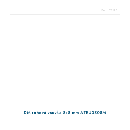
Kód:
CS195
DM rohová vsuvka 8x8 mm ATEU0808M