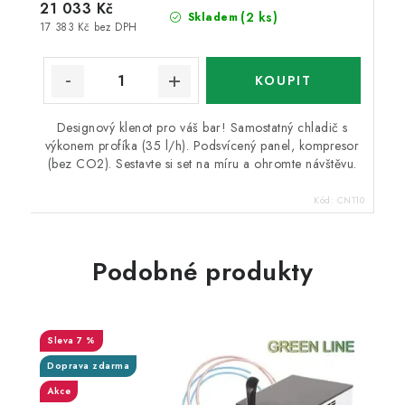
21 033 Kč
(2 ks)
Skladem
17 383 Kč bez DPH
Designový klenot pro váš bar! Samostatný chladič s
výkonem profíka (35 l/h). Podsvícený panel, kompresor
(bez CO2). Sestavte si set na míru a ohromte návštěvu.
Kód:
CN110
Podobné produkty
7 %
Doprava zdarma
Akce