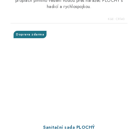
proplach pivního vedení vodou přes naražeč PLOCHÝ s
hadicí a rychlospojkou.
Kód:
CR140
Doprava zdarma
Sanitační sada PLOCHÝ