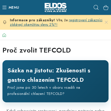
Přejít
Hleda
na
obsah
Víte, že
registrovaní zákazníci
PRODEJNÍ CHLAZENÍ
získávají okamžitou slevu 2%?!
SKLADOVACÍ CHLAZENÍ
Domů
CHLAZENÍ PRO PŘÍPRAVU
Proč zvolit TEFCOLD
VÝČEPNÍ ZAŘÍZENÍ
Sázka na jistotu: Zkušenosti s
DOMÁCÍ SPOTŘEBIČE
gastro chlazením TEFCOLD
KLIMATIZACE
Proč jsme po 30 letech v oboru vsadili na
profesionální chlazení TEFCOLD?
ZNAČKY
Když vybavujete restauraci, prodejnu potravin nebo