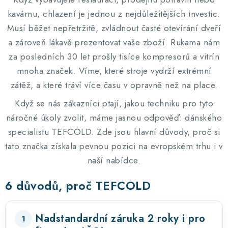
Informační centrum
Proč zvolit TEFCOLD
Kontakty
kavárnu, chlazení je jednou z nejdůležitějších investic.
Hodnocení obchodu
Obchodní podmínky
Musí běžet nepřetržitě, zvládnout časté otevírání dveří
a zároveň lákavě prezentovat vaše zboží. Rukama nám
za posledních 30 let prošly tisíce kompresorů a vitrín
mnoha značek. Víme, které stroje vydrží extrémní
zátěž, a které tráví více času v opravně než na place.
Když se nás zákazníci ptají, jakou techniku pro tyto
náročné úkoly zvolit, máme jasnou odpověď: dánského
specialistu TEFCOLD. Zde jsou hlavní důvody, proč si
tato značka získala pevnou pozici na evropském trhu i v
naší nabídce.
6 důvodů, proč TEFCOLD
Nadstandardní záruka 2 roky i pro
1