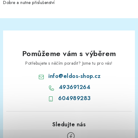
Dobre a nutne přislušenství
Pomůžeme vám s výběrem
Potřebujete s něčím poradit? Jsme tu pro vás!
info
@
eldos-shop.cz
493691264
604989283