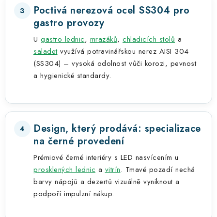
Poctivá nerezová ocel SS304 pro
3
gastro provozy
U
gastro lednic
,
mrazáků
,
chladicích stolů
a
saladet
využívá potravinářskou nerez AISI 304
(SS304) – vysoká odolnost vůči korozi, pevnost
a hygienické standardy.
Design, který prodává: specializace
4
na černé provedení
Prémiové černé interiéry s LED nasvícením u
prosklených lednic
a
vitrín
. Tmavé pozadí nechá
barvy nápojů a dezertů vizuálně vyniknout a
podpoří impulzní nákup.