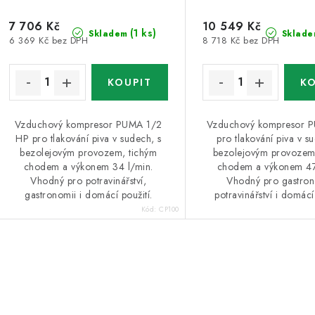
o
d
7 706 Kč
10 549 Kč
d
u
(1 ks)
Skladem
Sklade
6 369 Kč bez DPH
8 718 Kč bez DPH
u
k
k
t
ů
Vzduchový kompresor PUMA 1/2
Vzduchový kompresor 
ů
HP pro tlakování piva v sudech, s
pro tlakování piva v s
bezolejovým provozem, tichým
bezolejovým provozem
chodem a výkonem 34 l/min.
chodem a výkonem 47
Vhodný pro potravinářství,
Vhodný pro gastron
gastronomii i domácí použití.
potravinářství i domácí 
Kód:
CP100
O
v