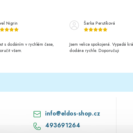
vel Nigrin
Šarka Perutíková
st s dodáním v rychlém čase,
Jsem velice spokojená. Vypadá krá
ručit všem.
dodána rychle. Doporučuji
info
@
eldos-shop.cz
493691264