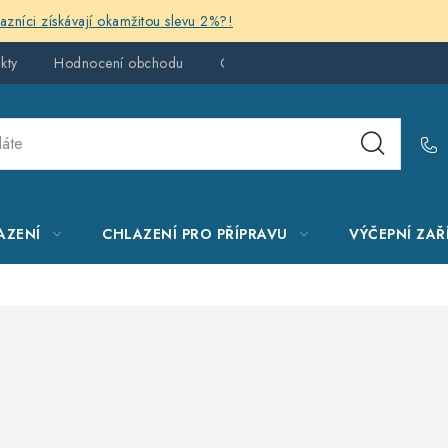
kazníci získávají okamžitou slevu 2%?!
kty
Hodnocení obchodu
Obchodní podmínky
AZENÍ
CHLAZENÍ PRO PŘÍPRAVU
VÝČEPNÍ ZAŘ