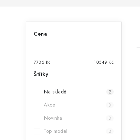
P
Cena
o
s
t
7706
Kč
10549
Kč
r
Štítky
a
Na skladě
2
i
n
Akce
0
n
Novinka
í
0
p
Top model
0