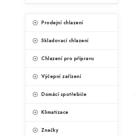
a
n
K
Přeskočit
Prodejní chlazení
kategorie
e
a
t
l
Skladovací chlazení
e
t
g
Chlazení pro přípravu
o
r
Výčepní zařízení
i
Domácí spotřebiče
e
Klimatizace
Značky