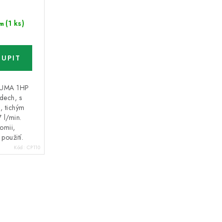
(1 ks)
m
PUMA 1HP
udech, s
, tichým
 l/min.
omii,
použití.
Kód:
CP110