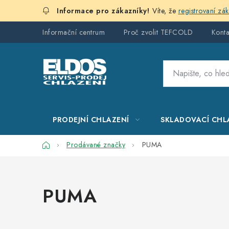
Přejít
Víte, že
registrovaní zá
na
obsah
Informační centrum
Proč zvolit TEFCOLD
Konta
PRODEJNÍ CHLAZENÍ
SKLADOVACÍ CHL
Domů
Prodávané značky
PUMA
PUMA