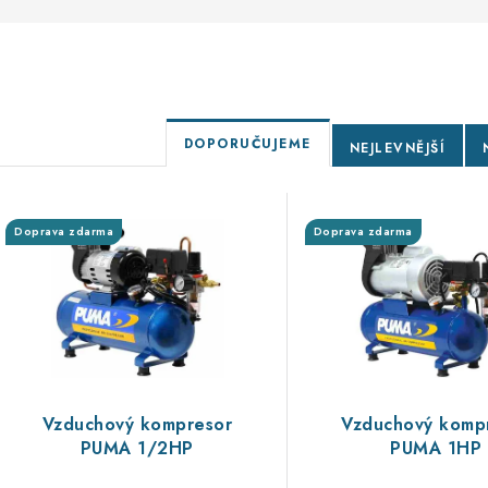
Ř
DOPORUČUJEME
NEJLEVNĚJŠÍ
a
V
z
Doprava zdarma
Doprava zdarma
ý
e
p
n
í
s
p
p
r
Vzduchový kompresor
Vzduchový komp
PUMA 1/2HP
PUMA 1HP
r
o