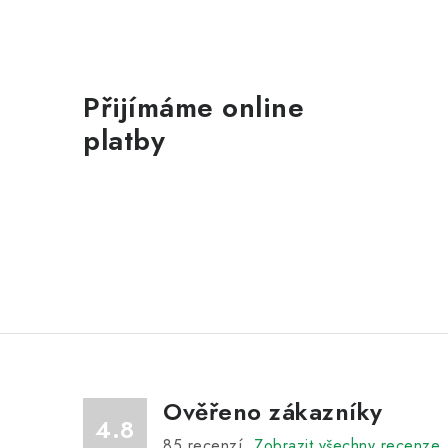
Přijímáme online
platby
Ověřeno zákazníky
4.8
85
recenzí.
Zobrazit všechny recenze