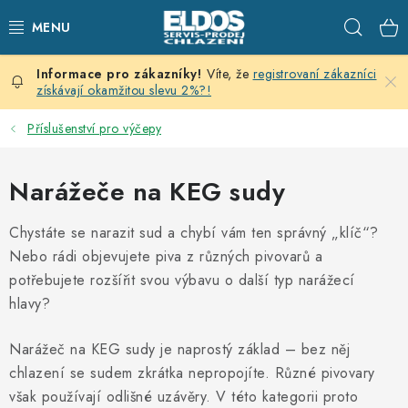
Přejít
Hleda
na
obsah
Víte, že
registrovaní zákazníci
PRODEJNÍ CHLAZENÍ
získávají okamžitou slevu 2%?!
SKLADOVACÍ CHLAZENÍ
Příslušenství pro výčepy
CHLAZENÍ PRO PŘÍPRAVU
Narážeče na KEG sudy
VÝČEPNÍ ZAŘÍZENÍ
Chystáte se narazit sud a chybí vám ten správný „klíč“?
Nebo rádi objevujete piva z různých pivovarů a
DOMÁCÍ SPOTŘEBIČE
potřebujete rozšířit svou výbavu o další typ narážecí
hlavy?
KLIMATIZACE
Narážeč na KEG sudy je naprostý základ – bez něj
ZNAČKY
chlazení se sudem zkrátka nepropojíte. Různé pivovary
však používají odlišné uzávěry. V této kategorii proto