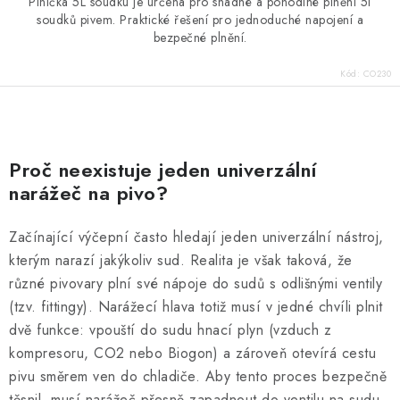
Plnička 5L soudku je určena pro snadné a pohodlné plnění 5l
soudků pivem. Praktické řešení pro jednoduché napojení a
bezpečné plnění.
Kód:
CO230
O
v
Proč neexistuje jeden univerzální
l
narážeč na pivo?
á
d
Začínající výčepní často hledají jeden univerzální nástroj,
a
kterým narazí jakýkoliv sud. Realita je však taková, že
c
různé pivovary plní své nápoje do sudů s odlišnými ventily
í
(tzv. fittingy). Narážecí hlava totiž musí v jedné chvíli plnit
p
dvě funkce: vpouští do sudu hnací plyn (vzduch z
r
kompresoru, CO2 nebo Biogon) a zároveň otevírá cestu
v
pivu směrem ven do chladiče. Aby tento proces bezpečně
k
těsnil, musí narážeč přesně zapadnout do ventilu na sudu.