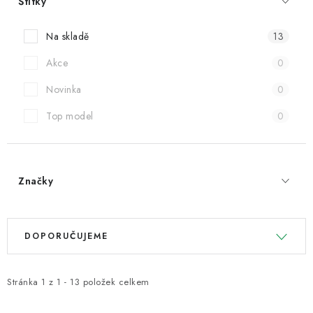
Štítky
Na skladě
13
Akce
0
Novinka
0
Top model
0
Značky
V
Ř
DOPORUČUJEME
ý
a
p
z
i
e
Stránka
1
z
1
-
13
položek celkem
s
n