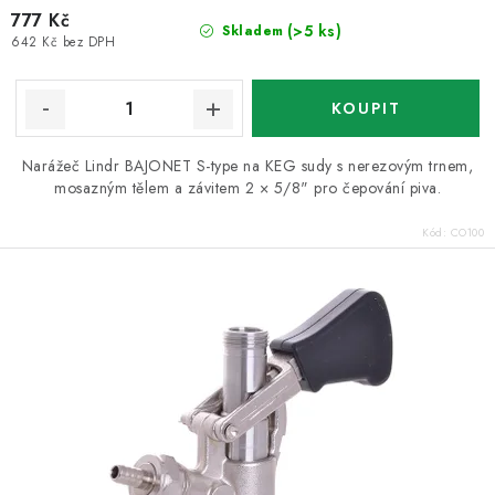
777 Kč
(>5 ks)
Skladem
642 Kč bez DPH
Narážeč Lindr BAJONET S-type na KEG sudy s nerezovým trnem,
mosazným tělem a závitem 2 × 5/8" pro čepování piva.
Kód:
CO100