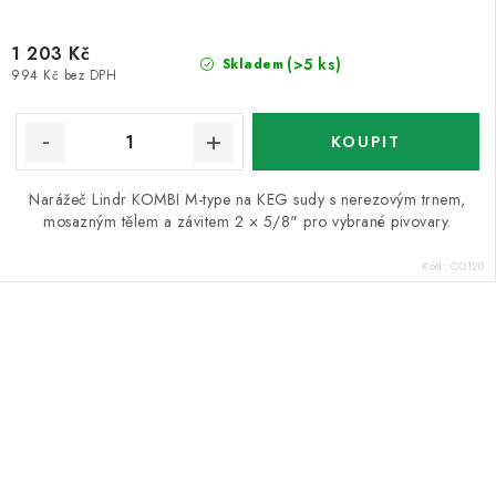
1 203 Kč
(>5 ks)
Skladem
994 Kč bez DPH
Narážeč Lindr KOMBI M-type na KEG sudy s nerezovým trnem,
mosazným tělem a závitem 2 × 5/8" pro vybrané pivovary.
Kód:
CO120