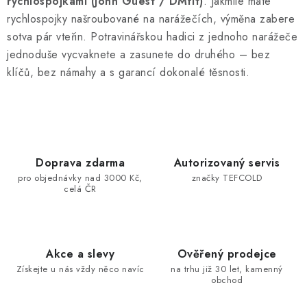
rychlospojkami (John Guest / DMfit)
. Jakmile máte
rychlospojky našroubované na narážečích, výměna zabere
sotva pár vteřin. Potravinářskou hadici z jednoho narážeče
jednoduše vycvaknete a zasunete do druhého – bez
klíčů, bez námahy a s garancí dokonalé těsnosti.
Doprava zdarma
Autorizovaný servis
pro objednávky nad 3000 Kč,
značky TEFCOLD
celá ČR
Akce a slevy
Ověřený prodejce
Získejte u nás vždy něco navíc
na trhu již 30 let, kamenný
obchod