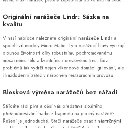
y
v
Originální narážeče Lindr: Sázka na
ý
kvalitu
p
i
V naší nabídce naleznete originální
narážeče Lindr
a
s
spolehlivé modely Micro Matic. Tyto narážecí hlavy vynikají
u
dlouhou životností díky robustnímu pochromovanému
mosaznému tělu a kvalitnímu nerezovému trnu. Bez
problémů tak vydrží nejen víkendové domácí grilování, ale
i každodenní zátěž v náročném restauračním provozu.
Blesková výměna narážečů bez nářadí
Střídáte rádi piva a děsí vás představa složitého
přešroubovávání hadic z bajonetu na plochý narážeč?
Řešení je jednoduché. Stačí narážeče osadit
nástrčnými