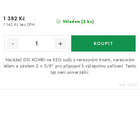
1 382 Kč
(3 ks)
Skladem
1 142 Kč bez DPH
Narážeč DSI KOMBI na KEG sudy s nerezovým trnem, nerezovým
tělem a závitem 2 × 5/8" pro připojení k výčepnímu zařízení. Tento
typ není univerzální.
Kód:
CO210