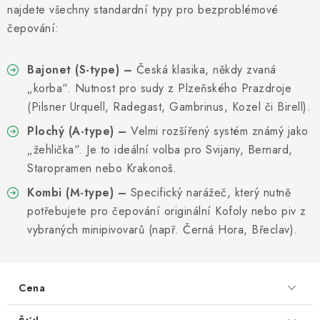
Informační centrum
Proč zvolit TEFCOLD
Kontakty
najdete všechny standardní typy pro bezproblémové
Hodnocení obchodu
Obchodní podmínky
čepování:
Bajonet (S-type)
–
Česká klasika, někdy zvaná
„korba“. Nutnost pro sudy z Plzeňského Prazdroje
(Pilsner Urquell, Radegast, Gambrinus, Kozel či Birell).
Plochý (A-type)
–
Velmi rozšířený systém známý jako
„žehlička“. Je to ideální volba pro Svijany, Bernard,
Staropramen nebo Krakonoš.
Kombi (M-type)
–
Specifický narážeč, který nutně
potřebujete pro čepování originální Kofoly nebo piv z
vybraných minipivovarů (např. Černá Hora, Břeclav).
Cena