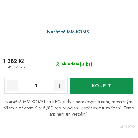
Narážeč MM KOMBI
1 382 Kč
(3 ks)
Skladem
1 142 Kč bez DPH
Narážeč MM KOMBI na KEG sudy s nerezovým trnem, mosazným
tělem a závitem 2 × 5/8" pro připojení k výčepnímu zařízení. Tento
typ není univerzální.
Kód:
CO180