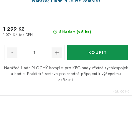
Narážeč Lindr PLOCHÝ komplet
1 299 Kč
(>5 ks)
Skladem
1 074 Kč bez DPH
Narážeč Lindr PLOCHÝ komplet pro KEG sudy včetně rychlospojek
a hadic. Praktická sestava pro snadné připojení k výčepnímu
zařízení.
Kód:
CO140