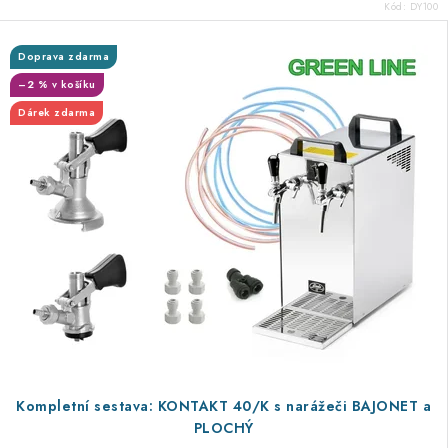
Kód:
DY100
Doprava zdarma
–2 % v košíku
Dárek zdarma
Kompletní sestava: KONTAKT 40/K s narážeči BAJONET a
PLOCHÝ