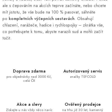
ale s čepováním na akcích teprve začínáte, nebo chcete
mít jistotu, že vše bude na 100 % pasovat, sáhněte
po
kompletních výčepních sestavách
. Obsahují
chlazení, narážeče, hadice i rychlospojky – zkrátka vše,
co potřebujete k tomu, abyste narazili sud a mohli začít
točit.
Doprava zdarma
Autorizovaný servis
pro objednávky nad 3000 Kč,
značky TEFCOLD
celá ČR
Akce a slevy
Ověřený prodejce
Získejte u nás vždy něco navíc
na trhu již 30 let, kamenný