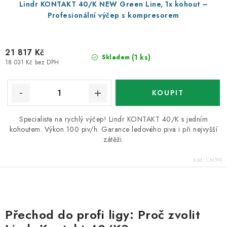
Lindr KONTAKT 40/K NEW Green Line, 1x kohout –
Profesionální výčep s kompresorem
21 817 Kč
(1 ks)
Skladem
18 031 Kč bez DPH
Specialista na rychlý výčep! Lindr KONTAKT 40/K s jedním
kohoutem. Výkon 100 piv/h. Garance ledového piva i při nejvyšší
zátěži.
Kód:
CM190
O
v
Přechod do profi ligy: Proč zvolit
l