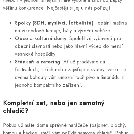
(nebo i v jednom silnějším), ale výkonem strčí do kapsy
většinu konkurence. Nejčastěji si jej u nás pořizují:
Spolky (SDH, myslivci, fotbalisté):
Ideální mašina
na víkendové turnaje, bály a výroční schůze.
Obce a kulturní domy:
Spolehlivé vybavení pro
obecní slavnosti nebo jako hlavní výčep do menší
vesnické hospůdky.
Stánkaři a catering:
Ať už prodáváte na
festivalech, trzích nebo zajišťujete svatby, verze se
dvěma kohouty vám umožní točit pivo a limonádu z
jednoho kompaktního zařízení.
Kompletní set, nebo jen samotný
chladič?
Pokud už máte doma správné narážeče (bajonet, plochý,
kombi) a hadice, stačí vám pořídit samotný chladič. Pokud