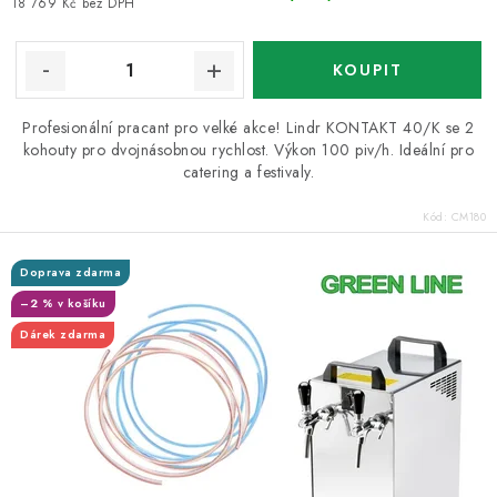
18 769 Kč bez DPH
Profesionální pracant pro velké akce! Lindr KONTAKT 40/K se 2
kohouty pro dvojnásobnou rychlost. Výkon 100 piv/h. Ideální pro
catering a festivaly.
Kód:
CM180
Doprava zdarma
–2 % v košíku
Dárek zdarma