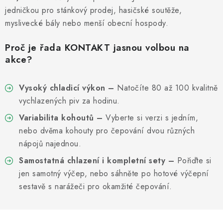
Informační centrum
Proč zvolit TEFCOLD
Kontakty
jedničkou pro stánkový prodej, hasičské soutěže,
Hodnocení obchodu
Obchodní podmínky
myslivecké bály nebo menší obecní hospody.
Proč je řada KONTAKT jasnou volbou na
akce?
Vysoký chladicí výkon
–
Natočíte 80 až 100 kvalitně
vychlazených piv za hodinu.
Variabilita kohoutů
–
Vyberte si verzi s jedním,
nebo dvěma kohouty pro čepování dvou různých
nápojů najednou.
Samostatná chlazení i kompletní sety
–
Pořiďte si
jen samotný výčep, nebo sáhněte po hotové výčepní
sestavě s narážeči pro okamžité čepování.