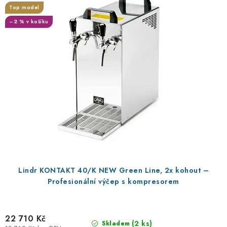
r
p
Top model
o
r
–2 % v košíku
d
o
u
d
k
u
t
k
ů
t
ů
Lindr KONTAKT 40/K NEW Green Line, 2x kohout –
Profesionální výčep s kompresorem
22 710 Kč
(2 ks)
Skladem