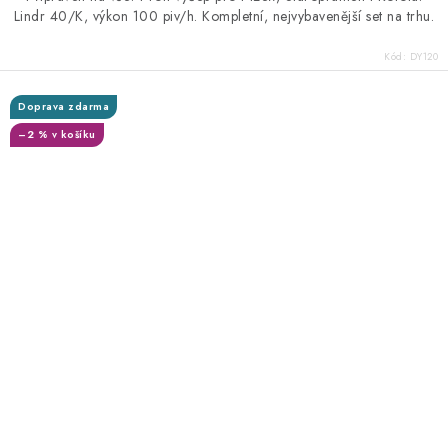
Lindr 40/K, výkon 100 piv/h. Kompletní, nejvybavenější set na trhu.
Kód:
DY120
Doprava zdarma
–2 % v košíku