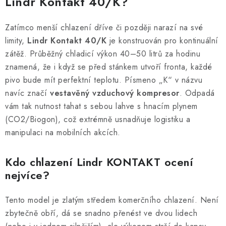
Lindr Kontakt 40/K?
á
d
Zatímco menší chlazení dříve či později narazí na své
a
limity,
Lindr Kontakt 40/K
je konstruován pro kontinuální
c
zátěž. Průběžný chladicí výkon 40–50 litrů za hodinu
í
znamená, že i když se před stánkem utvoří fronta, každé
p
pivo bude mít perfektní teplotu. Písmeno „K“ v názvu
r
navíc značí
vestavěný vzduchový kompresor
. Odpadá
v
vám tak nutnost tahat s sebou lahve s hnacím plynem
k
(CO2/Biogon), což extrémně usnadňuje logistiku a
y
manipulaci na mobilních akcích.
v
ý
Kdo chlazení Lindr KONTAKT ocení
p
nejvíce?
i
s
Tento model je zlatým středem komerčního chlazení. Není
u
zbytečně obří, dá se snadno přenést ve dvou lidech