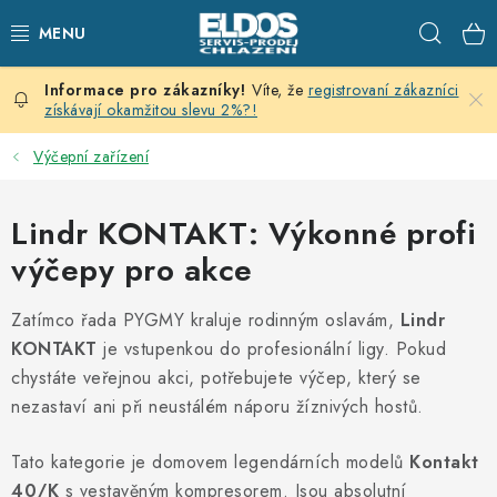
Přejít
Hleda
na
obsah
Víte, že
registrovaní zákazníci
PRODEJNÍ CHLAZENÍ
získávají okamžitou slevu 2%?!
SKLADOVACÍ CHLAZENÍ
Výčepní zařízení
CHLAZENÍ PRO PŘÍPRAVU
Lindr KONTAKT: Výkonné profi
výčepy pro akce
VÝČEPNÍ ZAŘÍZENÍ
Zatímco řada PYGMY kraluje rodinným oslavám,
Lindr
DOMÁCÍ SPOTŘEBIČE
KONTAKT
je vstupenkou do profesionální ligy. Pokud
chystáte veřejnou akci, potřebujete výčep, který se
KLIMATIZACE
nezastaví ani při neustálém náporu žíznivých hostů.
ZNAČKY
Tato kategorie je domovem legendárních modelů
Kontakt
40/K
s vestavěným kompresorem. Jsou absolutní