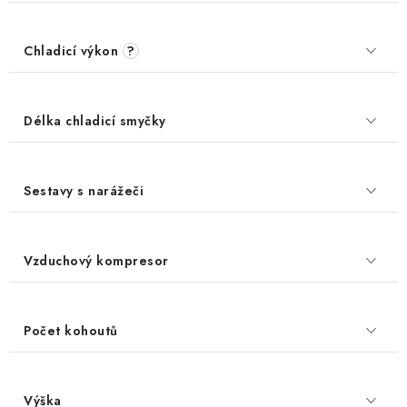
Chladicí výkon
?
Délka chladicí smyčky
Sestavy s narážeči
Vzduchový kompresor
Počet kohoutů
Výška