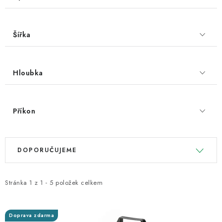
Šířka
Hloubka
Příkon
V
Ř
DOPORUČUJEME
ý
a
p
z
i
e
Stránka
1
z
1
-
5
položek celkem
s
n
p
í
Doprava zdarma