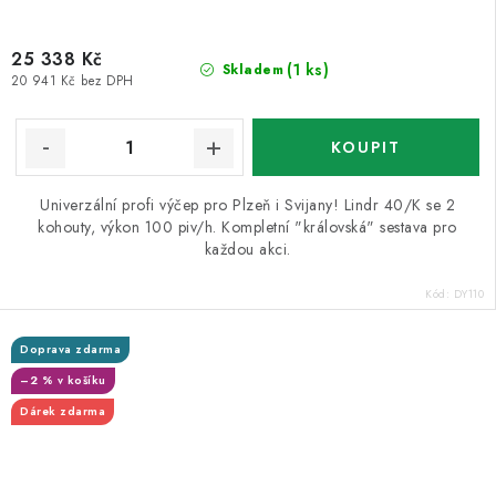
25 338 Kč
(1 ks)
Skladem
20 941 Kč bez DPH
Univerzální profi výčep pro Plzeň i Svijany! Lindr 40/K se 2
kohouty, výkon 100 piv/h. Kompletní "královská" sestava pro
každou akci.
Kód:
DY110
Doprava zdarma
–2 % v košíku
Dárek zdarma