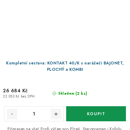
Kompletní sestava: KONTAKT 40/K s narážeči BAJONET,
PLOCHÝ a KOMBI
26 684 Kč
(2 ks)
Skladem
22 053 Kč bez DPH
Připraven na vše! Profi výčep pro Plzeň, Staropramen i Kofolu.