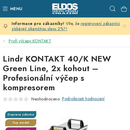
Přejít
Hleda
na
obsah
Víte, že
registrovaní zákazníci
PRODEJNÍ CHLAZENÍ
získávají okamžitou slevu 2%?!
SKLADOVACÍ CHLAZENÍ
Profi výčepy KONTAKT
CHLAZENÍ PRO PŘÍPRAVU
Lindr KONTAKT 40/K NEW
Green Line, 2x kohout –
VÝČEPNÍ ZAŘÍZENÍ
Profesionální výčep s
kompresorem
DOMÁCÍ SPOTŘEBIČE
Podrobnosti hodnocení
Neohodnoceno
KLIMATIZACE
ZNAČKY
Doprava zdarma
Top model