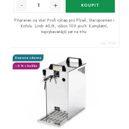
Připraven na vše! Profi výčep pro Plzeň, Staropramen i
Kofolu. Lindr 40/K, výkon 100 piv/h. Kompletní,
nejvybavenější set na trhu.
Kód:
DY120
Doprava zdarma
–2 % v košíku