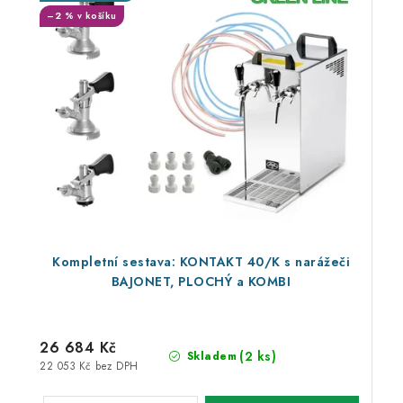
–2 % v košíku
Kompletní sestava: KONTAKT 40/K s narážeči
BAJONET, PLOCHÝ a KOMBI
26 684 Kč
(2 ks)
Skladem
22 053 Kč bez DPH