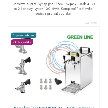
Univerzální profi výčep pro Plzeň i Svijany! Lindr 40/K
se 2 kohouty, výkon 100 piv/h. Kompletní "královská"
sestava pro každou akci.
Kód:
DY110
Doprava zdarma
–2 % v košíku