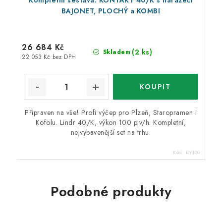
Kompletní sestava: KONTAKT 40/K s narážeči
BAJONET, PLOCHÝ a KOMBI
26 684 Kč
(2 ks)
Skladem
22 053 Kč bez DPH
Připraven na vše! Profi výčep pro Plzeň, Staropramen i
Kofolu. Lindr 40/K, výkon 100 piv/h. Kompletní,
nejvybavenější set na trhu.
Kód:
DY120
Podobné produkty