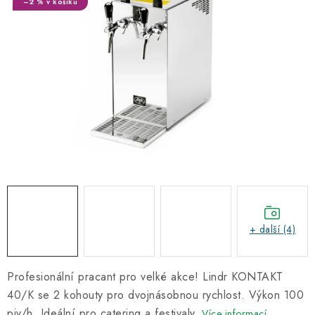
–2 % v košíku
Informační centrum
Proč zvolit TEFCOLD
Kontakty
Hodnocení obchodu
Obchodní podmínky
+ další (4)
Profesionální pracant pro velké akce! Lindr KONTAKT
40/K se 2 kohouty pro dvojnásobnou rychlost. Výkon 100
piv/h. Ideální pro catering a festivaly.
Více informací