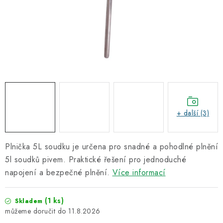
Informační centrum
Proč zvolit TEFCOLD
Kontakty
Hodnocení obchodu
Obchodní podmínky
+ další (3)
Plnička 5L soudku je určena pro snadné a pohodlné plnění
5l soudků pivem. Praktické řešení pro jednoduché
napojení a bezpečné plnění.
Více informací
(1 ks)
Skladem
11.8.2026