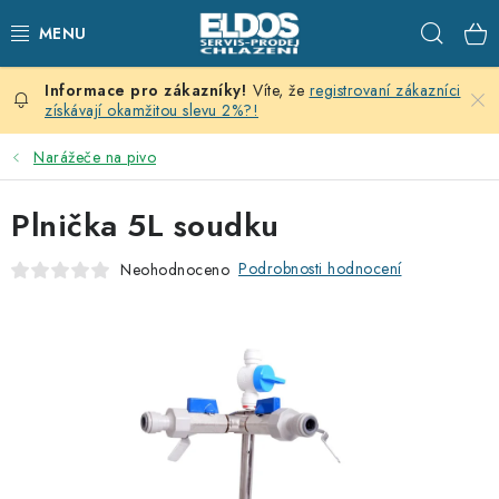
Přejít
Hleda
na
obsah
Víte, že
registrovaní zákazníci
PRODEJNÍ CHLAZENÍ
získávají okamžitou slevu 2%?!
SKLADOVACÍ CHLAZENÍ
Narážeče na pivo
CHLAZENÍ PRO PŘÍPRAVU
Plnička 5L soudku
VÝČEPNÍ ZAŘÍZENÍ
Podrobnosti hodnocení
Neohodnoceno
DOMÁCÍ SPOTŘEBIČE
KLIMATIZACE
ZNAČKY