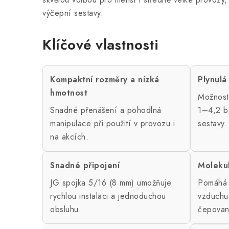
výčepní sestavy.
Klíčové vlastnosti
Kompaktní rozměry a nízká
Plynulá
hmotnost
Možnost 
Snadné přenášení a pohodlná
1–4,2 b
manipulace při použití v provozu i
sestavy.
na akcích.
Snadné připojení
Molekul
JG spojka 5/16 (8 mm) umožňuje
Pomáhá z
rychlou instalaci a jednoduchou
vzduchu 
obsluhu.
čepovan