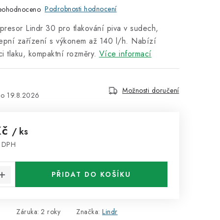
Podrobnosti hodnocení
eohodnoceno
resor Lindr 30 pro tlakování piva v sudech,
epní zařízení s výkonem až 140 l/h. Nabízí
ci tlaku, kompaktní rozměry.
Více informací
Možnosti doručení
19.8.2026
Kč
/ ks
z DPH
:
PŘIDAT DO KOŠÍKU
0
Záruka
:
2 roky
Značka:
Lindr