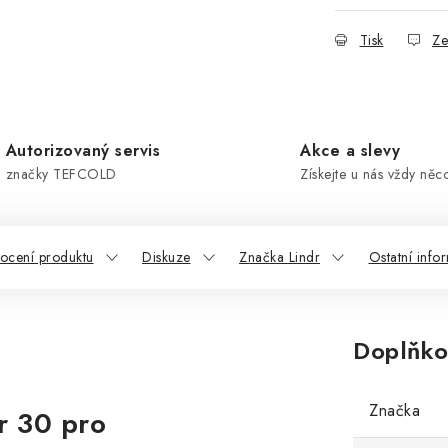
Tisk
Ze
Autorizovaný servis
Akce a slevy
značky TEFCOLD
Získejte u nás vždy něc
ocení produktu
Diskuze
Značka Lindr
Ostatní info
Doplňko
Značka
r 30 pro