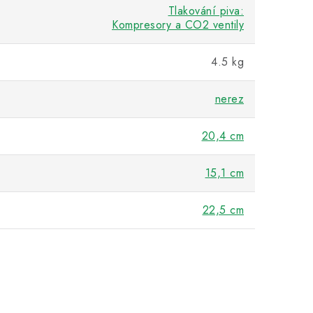
Tlakování piva:
Kompresory a CO2 ventily
4.5 kg
nerez
20,4 cm
15,1 cm
22,5 cm