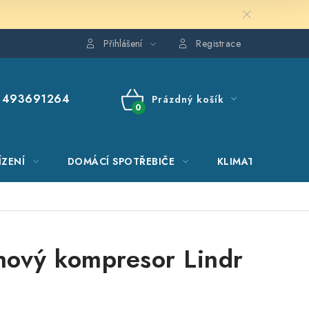
Přihlášení
Registrace
493691264
Prázdný košík
NÁKUPNÍ
KOŠÍK
ÍZENÍ
DOMÁCÍ SPOTŘEBIČE
KLIMATIZACE
ový kompresor Lindr