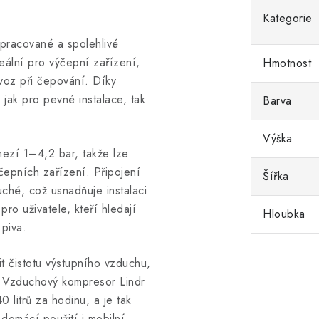
Kategorie
pracované a spolehlivé
eální pro výčepní zařízení,
Hmotnost
rovoz při čepování. Díky
jak pro pevné instalace, tak
Barva
Výška
mezí 1–4,2 bar, takže lze
čepních zařízení. Připojení
Šířka
ché, což usnadňuje instalaci
ro uživatele, kteří hledají
Hloubka
 piva.
it čistotu výstupního vzduchu,
. Vzduchový kompresor Lindr
 litrů za hodinu, a je tak
domácí použití i mobilní