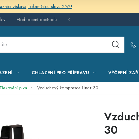
kazníci získávají okamžitou slevu 2%?!
kty
Hodnocení obchodu
Obchodní podmínky
AZENÍ
CHLAZENÍ PRO PŘÍPRAVU
VÝČEPNÍ ZAŘ
Tlakování piva
Vzduchový kompresor Lindr 30
Vzduch
30