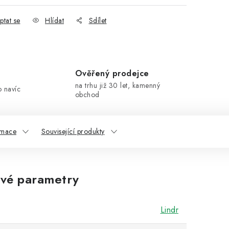
ptat se
Hlídat
Sdílet
Ověřený prodejce
na trhu již 30 let, kamenný
o navíc
obchod
rmace
Související produkty
vé parametry
Lindr