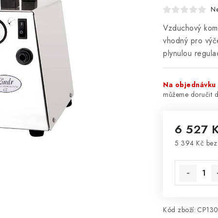
N
Vzduchový komp
vhodný pro výč
plynulou regula
Na objednávku
6 527 
5 394 Kč be
Měrná cena
Kód zboží:
CP13