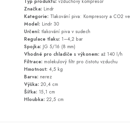
Typ produktu:
vzduchový kompresor
Značka:
Lindr
Kategorie:
Tlakování piva: Kompresory a CO2 ven
Model:
Lindr 30
Určení:
tlakování piva v sudech
Regulace tlaku:
1–4,2 bar
Spojka:
JG 5/16 (8 mm)
Vhodné pro chladiče s výkonem:
až 140 l/h
Filtrace:
molekulový filtr pro čistotu vzduchu
Hmotnost:
4,5 kg
Barva:
nerez
Výška:
20,4 cm
Šířka:
15,1 cm
Hloubka:
22,5 cm