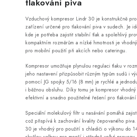
tlakování piva
Vzduchový kompresor Lindr 30 je konstrukčně pro
zařízení určené pro tlakování piva v sudech. Je id
kde je potřeba zajistit stabilní tlak a spolehlivý p
kompaktním rozměrům a nízké hmotnosti je vhodný 
pro mobilní použití při akcích nebo cateringu.
Kompresor umožňuje plynulou regulaci tlaku v roz
jeho nastavení přizpůsobit různým typům sudů i vý
pomocí JG spojky 5/16 (8 mm) je rychlé a jednodu
i běžnou obsluhu. Díky tomu je kompresor vhodný p
efektivní a snadno použitelné řešení pro tlakování
Speciální molekulový filtr u nasávání pomáhá zajist
což přispívá k zachování kvality čepovaného piva
30 je vhodný pro použití s chladiči o výkonu do 140
skvělou volbou pro menší i středně velké provozy, 