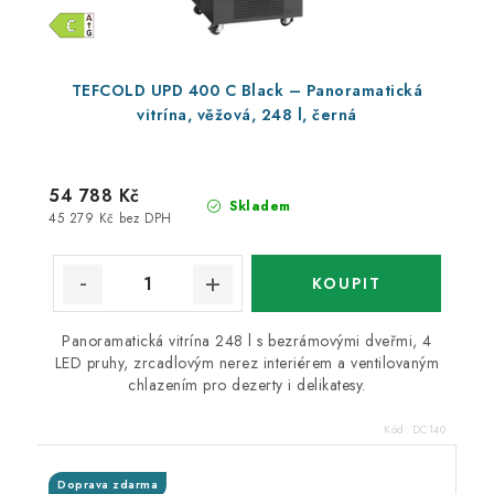
TEFCOLD UPD 400 C Black – Panoramatická
vitrína, věžová, 248 l, černá
54 788 Kč
Skladem
45 279 Kč bez DPH
Panoramatická vitrína 248 l s bezrámovými dveřmi, 4
LED pruhy, zrcadlovým nerez interiérem a ventilovaným
chlazením pro dezerty i delikatesy.
Kód:
DC140
Doprava zdarma