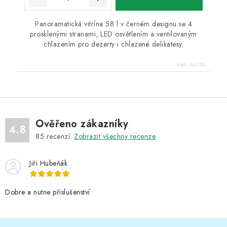
Panoramatická vitrína 58 l v černém designu se 4
prosklenými stranami, LED osvětlením a ventilovaným
chlazením pro dezerty i chlazené delikatesy.
Kód:
AU135
Ověřeno zákazníky
4.8
85
recenzí.
Zobrazit všechny recenze
Jiři Hubeňák
Dobre a nutne přislušenství