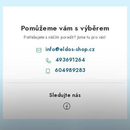
Pomůžeme vám s výběrem
Potřebujete s něčím poradit? Jsme tu pro vás!
info
@
eldos-shop.cz
493691264
604989283
Z