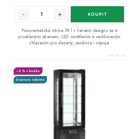
Panoramatická vitrína 78 l v černém designu se 4
prosklenými stranami, LED osvětlením a ventilovaným
chlazením pro dezerty, sendviče i nápoje.
Kód:
AU140
–5 % v košíku
Doprava zdarma