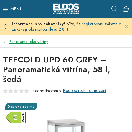
Přejít
Hleda
na
obsah
Víte, že
registrovaní zákazníci
PRODEJNÍ CHLAZENÍ
získávají okamžitou slevu 2%?!
SKLADOVACÍ CHLAZENÍ
Panoramatické vitríny
CHLAZENÍ PRO PŘÍPRAVU
TEFCOLD UPD 60 GREY –
Panoramatická vitrína, 58 l,
VÝČEPNÍ ZAŘÍZENÍ
šedá
DOMÁCÍ SPOTŘEBIČE
Podrobnosti hodnocení
Neohodnoceno
KLIMATIZACE
Doprava zdarma
ZNAČKY