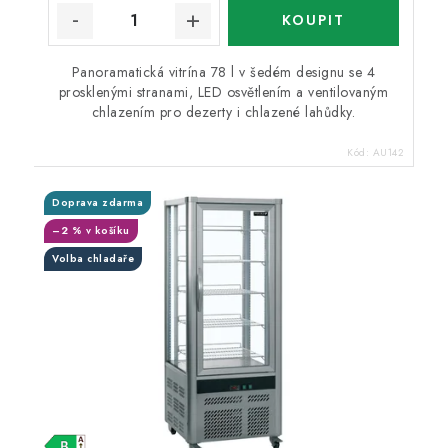
Panoramatická vitrína 78 l v šedém designu se 4
prosklenými stranami, LED osvětlením a ventilovaným
chlazením pro dezerty i chlazené lahůdky.
Kód:
AU142
Doprava zdarma
–2 % v košíku
Volba chladaře