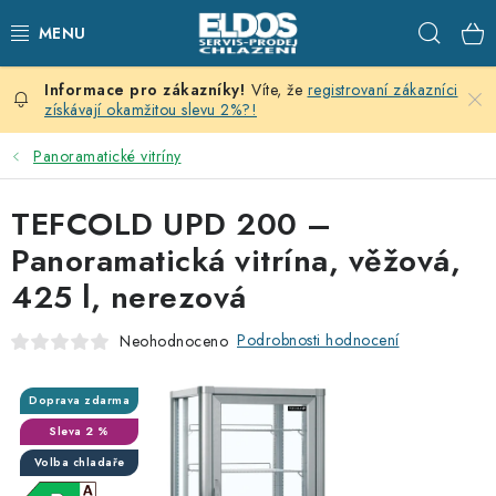
Přejít
Hleda
na
obsah
Víte, že
registrovaní zákazníci
PRODEJNÍ CHLAZENÍ
získávají okamžitou slevu 2%?!
SKLADOVACÍ CHLAZENÍ
Panoramatické vitríny
CHLAZENÍ PRO PŘÍPRAVU
TEFCOLD UPD 200 –
Panoramatická vitrína, věžová,
VÝČEPNÍ ZAŘÍZENÍ
425 l, nerezová
DOMÁCÍ SPOTŘEBIČE
Podrobnosti hodnocení
Neohodnoceno
KLIMATIZACE
Doprava zdarma
Sleva 2 %
ZNAČKY
Volba chladaře