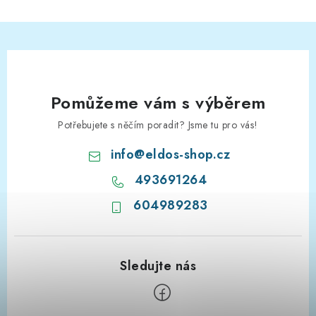
Pomůžeme vám s výběrem
Potřebujete s něčím poradit? Jsme tu pro vás!
info
@
eldos-shop.cz
493691264
604989283