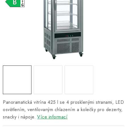
Informační centrum
Proč zvolit TEFCOLD
Kontakty
Hodnocení obchodu
Obchodní podmínky
Panoramatická vitrína 425 l se 4 prosklenými stranami, LED
osvětlením, ventilovaným chlazením a kolečky pro dezerty,
snacky i nápoje.
Více informací