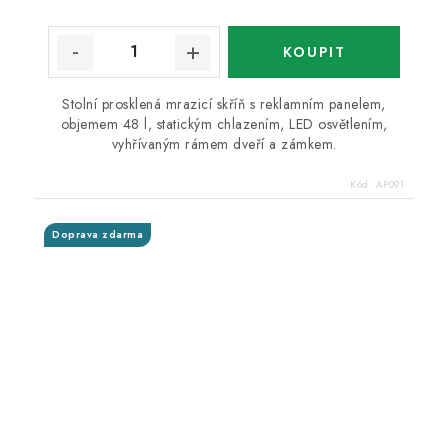
Stolní prosklená mrazicí skříň s reklamním panelem,
objemem 48 l, statickým chlazením, LED osvětlením,
vyhřívaným rámem dveří a zámkem.
Kód:
AP091
Doprava zdarma