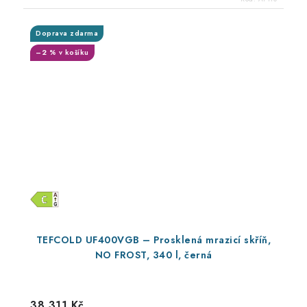
Doprava zdarma
–2 % v košíku
TEFCOLD UF400VGB – Prosklená mrazicí skříň,
NO FROST, 340 l, černá
38 311 Kč