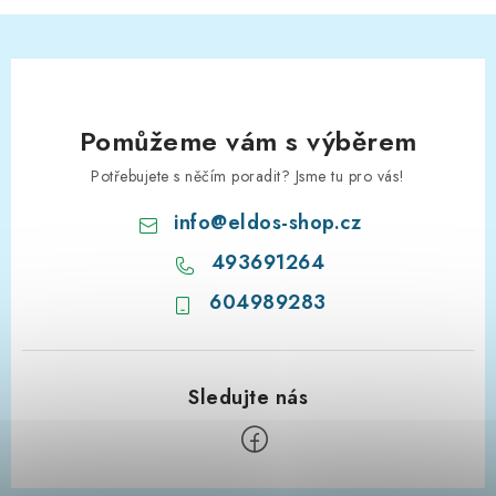
Pomůžeme vám s výběrem
Potřebujete s něčím poradit? Jsme tu pro vás!
info
@
eldos-shop.cz
493691264
604989283