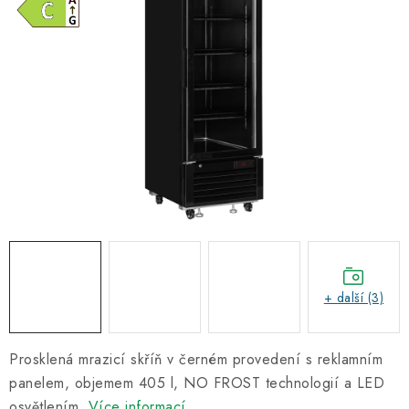
Informační centrum
Proč zvolit TEFCOLD
Kontakty
Hodnocení obchodu
Obchodní podmínky
+ další (3)
Prosklená mrazicí skříň v černém provedení s reklamním
panelem, objemem 405 l, NO FROST technologií a LED
osvětlením.
Více informací