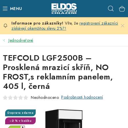
Přejít
Hleda
na
obsah
Víte, že
registrovaní zákazníci
PRODEJNÍ CHLAZENÍ
získávají okamžitou slevu 2%?!
SKLADOVACÍ CHLAZENÍ
Jednodveřové
CHLAZENÍ PRO PŘÍPRAVU
TEFCOLD LGF2500B –
Prosklená mrazicí skříň, NO
VÝČEPNÍ ZAŘÍZENÍ
FROST,s reklamním panelem,
405 l, černá
DOMÁCÍ SPOTŘEBIČE
Podrobnosti hodnocení
Neohodnoceno
KLIMATIZACE
ZNAČKY
Doprava zdarma
–2 % v košíku