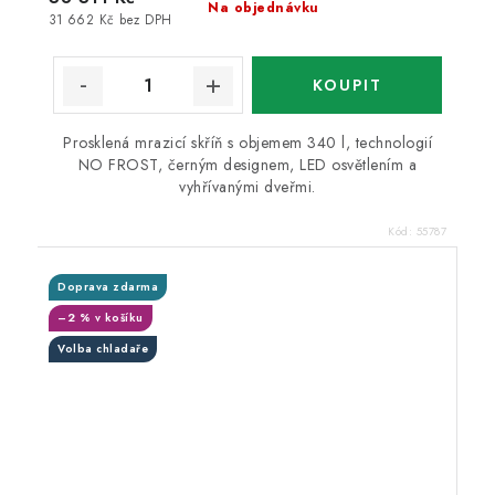
Na objednávku
31 662 Kč bez DPH
Prosklená mrazicí skříň s objemem 340 l, technologií
NO FROST, černým designem, LED osvětlením a
vyhřívanými dveřmi.
Kód:
55787
Doprava zdarma
–2 % v košíku
Volba chladaře