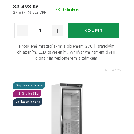
33 498 Kč
Skladem
27 684 Kč bez DPH
Prosklená mrazicí skříň s objemem 270 l, statickým
chlazením, LED osvětlením, vyhřívaným rámem dveří,
digitálním teploměrem a zámkem.
Kód:
AP126
Doprava zdarma
–2 % v košíku
Volba chladaře