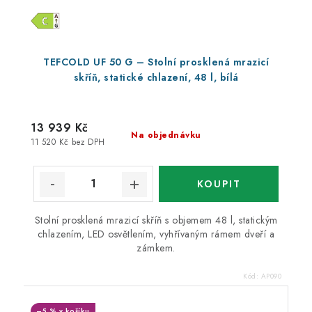
TEFCOLD UF 50 G – Stolní prosklená mrazicí
skříň, statické chlazení, 48 l, bílá
13 939 Kč
Na objednávku
11 520 Kč bez DPH
Stolní prosklená mrazicí skříň s objemem 48 l, statickým
chlazením, LED osvětlením, vyhřívaným rámem dveří a
zámkem.
Kód:
AP090
–5 % v košíku