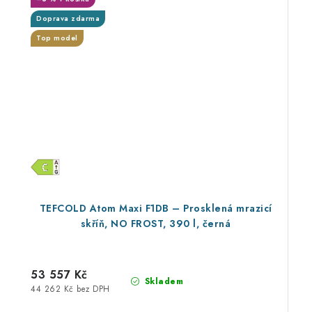
Doprava zdarma
Top model
TEFCOLD Atom Maxi F1DB – Prosklená mrazicí
skříň, NO FROST, 390 l, černá
53 557 Kč
Skladem
44 262 Kč bez DPH