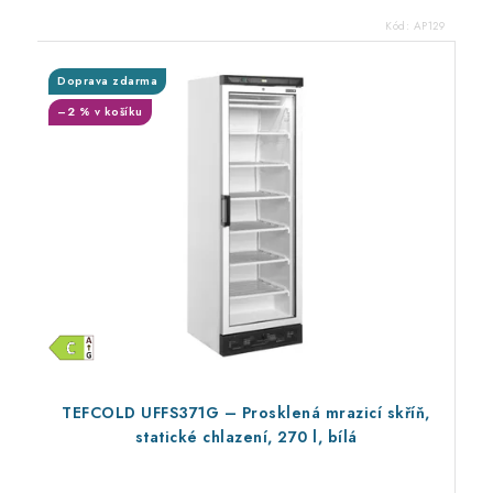
Kód:
AP129
Doprava zdarma
–2 % v košíku
TEFCOLD UFFS371G – Prosklená mrazicí skříň,
statické chlazení, 270 l, bílá