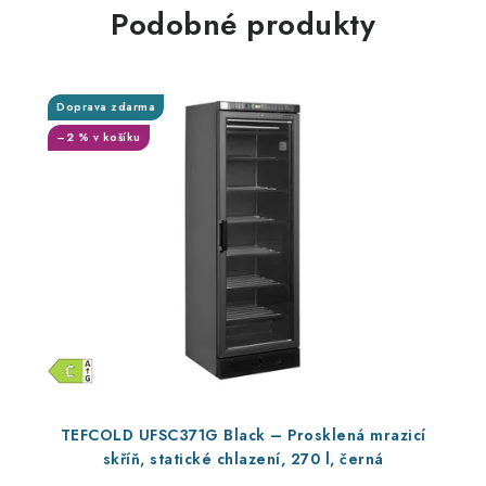
Podobné produkty
Doprava zdarma
–2 % v košíku
TEFCOLD UFSC371G Black – Prosklená mrazicí
skříň, statické chlazení, 270 l, černá