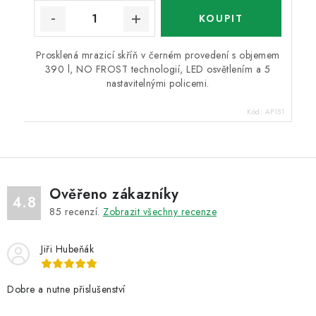
Prosklená mrazicí skříň v černém provedení s objemem
390 l, NO FROST technologií, LED osvětlením a 5
nastavitelnými policemi.
Kód:
AP151
Ověřeno zákazníky
4.8
85
recenzí.
Zobrazit všechny recenze
Jiři Hubeňák
Dobre a nutne přislušenství