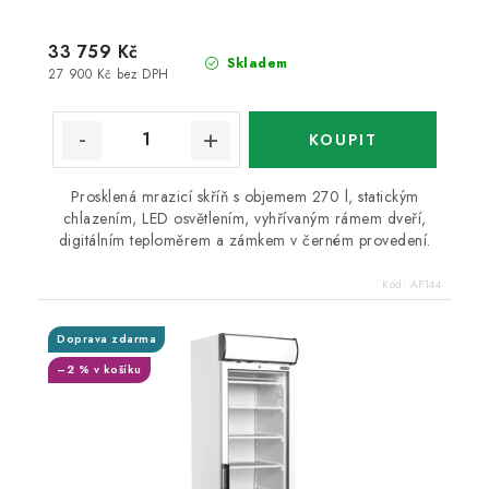
33 759 Kč
Skladem
27 900 Kč bez DPH
Prosklená mrazicí skříň s objemem 270 l, statickým
chlazením, LED osvětlením, vyhřívaným rámem dveří,
digitálním teploměrem a zámkem v černém provedení.
Kód:
AP144
Doprava zdarma
–2 % v košíku