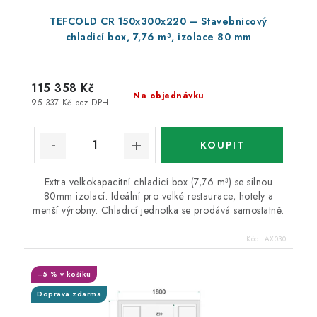
TEFCOLD CR 150x300x220 – Stavebnicový
chladicí box, 7,76 m³, izolace 80 mm
115 358 Kč
Na objednávku
95 337 Kč bez DPH
Extra velkokapacitní chladicí box (7,76 m³) se silnou
80mm izolací. Ideální pro velké restaurace, hotely a
menší výrobny. Chladicí jednotka se prodává samostatně.
Kód:
AX030
–5 % v košíku
Doprava zdarma