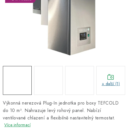
Informační centrum
Proč zvolit TEFCOLD
Kontakty
Hodnocení obchodu
Obchodní podmínky
+ další (1)
Výkonná nerezová Plug-In jednotka pro boxy TEFCOLD
do 10 m³. Nahrazuje levý rohový panel. Nabízí
ventilované chlazení a flexibilně nastavitelný termostat.
Více informací