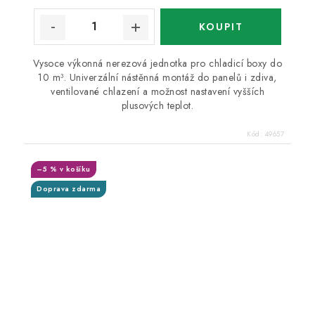
Vysoce výkonná nerezová jednotka pro chladicí boxy do
10 m³. Univerzální nástěnná montáž do panelů i zdiva,
ventilované chlazení a možnost nastavení vyšších
plusových teplot.
Kód:
49657
–5 % v košíku
Doprava zdarma