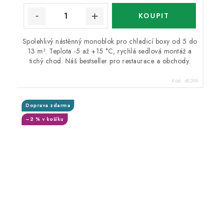
Spolehlivý nástěnný monoblok pro chladicí boxy od 5 do
13 m³. Teplota -5 až +15 °C, rychlá sedlová montáž a
tichý chod. Náš bestseller pro restaurace a obchody.
Kód:
68298
Doprava zdarma
–2 % v košíku