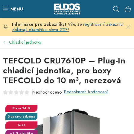
Přejít
Hleda
na
obsah
Víte, že
registrovaní zákazníci
PRODEJNÍ CHLAZENÍ
získávají okamžitou slevu 2%?!
SKLADOVACÍ CHLAZENÍ
Chladicí jednotky
CHLAZENÍ PRO PŘÍPRAVU
TEFCOLD CRU7610P – Plug-In
chladicí jednotka, pro boxy
VÝČEPNÍ ZAŘÍZENÍ
TEFCOLD do 10 m³, nerezová
DOMÁCÍ SPOTŘEBIČE
Podrobnosti hodnocení
Neohodnoceno
KLIMATIZACE
24 %
Doprava zdarma
ZNAČKY
Akce
–2 % v košíku