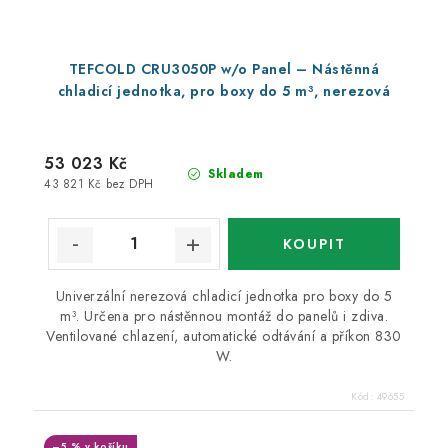
TEFCOLD CRU3050P w/o Panel – Nástěnná
chladicí jednotka, pro boxy do 5 m³, nerezová
53 023 Kč
Skladem
43 821 Kč bez DPH
Univerzální nerezová chladicí jednotka pro boxy do 5
m³. Určena pro nástěnnou montáž do panelů i zdiva.
Ventilované chlazení, automatické odtávání a příkon 830
W.
Kód:
49655
–5 % v košíku