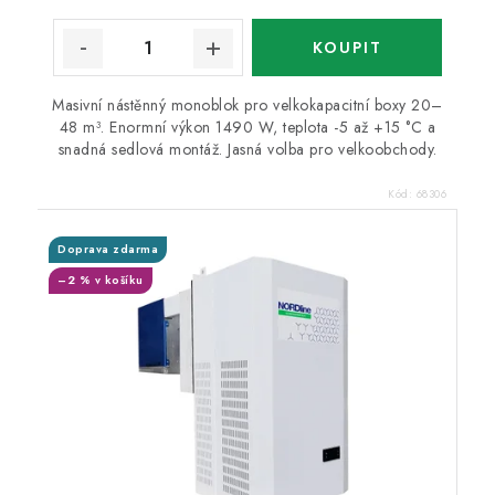
Masivní nástěnný monoblok pro velkokapacitní boxy 20–
48 m³. Enormní výkon 1490 W, teplota -5 až +15 °C a
snadná sedlová montáž. Jasná volba pro velkoobchody.
Kód:
68306
Doprava zdarma
–2 % v košíku