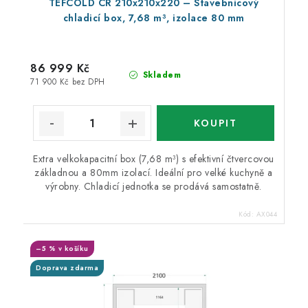
TEFCOLD CR 210x210x220 – Stavebnicový
chladicí box, 7,68 m³, izolace 80 mm
86 999 Kč
Skladem
71 900 Kč bez DPH
Extra velkokapacitní box (7,68 m³) s efektivní čtvercovou
základnou a 80mm izolací. Ideální pro velké kuchyně a
výrobny. Chladicí jednotka se prodává samostatně.
Kód:
AX044
–5 % v košíku
Doprava zdarma