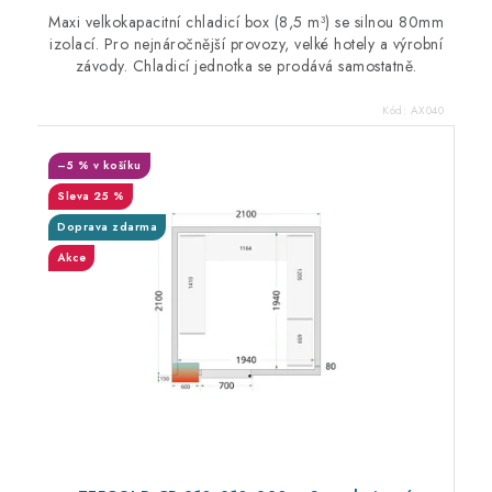
Maxi velkokapacitní chladicí box (8,5 m³) se silnou 80mm
izolací. Pro nejnáročnější provozy, velké hotely a výrobní
závody. Chladicí jednotka se prodává samostatně.
Kód:
AX040
–5 % v košíku
25 %
Doprava zdarma
Akce