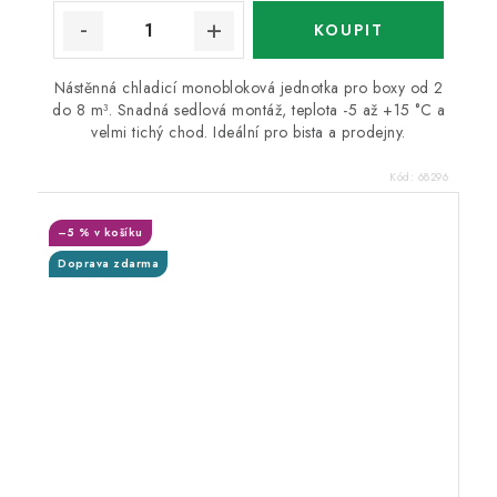
Nástěnná chladicí monobloková jednotka pro boxy od 2
do 8 m³. Snadná sedlová montáž, teplota -5 až +15 °C a
velmi tichý chod. Ideální pro bista a prodejny.
Kód:
68296
–5 % v košíku
Doprava zdarma