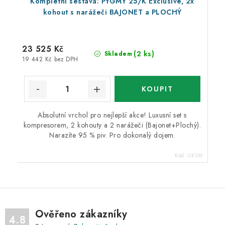
Kompletní sestava: PYGMY 25/K Exclusive, 2x
kohout s narážeči BAJONET a PLOCHÝ
23 525 Kč
(2 ks)
Skladem
19 442 Kč bez DPH
Absolutní vrchol pro nejlepší akce! Luxusní set s
kompresorem, 2 kohouty a 2 narážeči (Bajonet+Plochý).
Narazíte 95 % piv. Pro dokonalý dojem.
Kód:
CK130
Ověřeno zákazníky
4.8