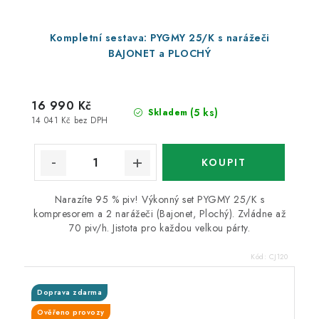
Kompletní sestava: PYGMY 25/K s narážeči
BAJONET a PLOCHÝ
16 990 Kč
(5 ks)
Skladem
14 041 Kč bez DPH
Narazíte 95 % piv! Výkonný set PYGMY 25/K s
kompresorem a 2 narážeči (Bajonet, Plochý). Zvládne až
70 piv/h. Jistota pro každou velkou párty.
Kód:
CJ120
Doprava zdarma
Ověřeno provozy