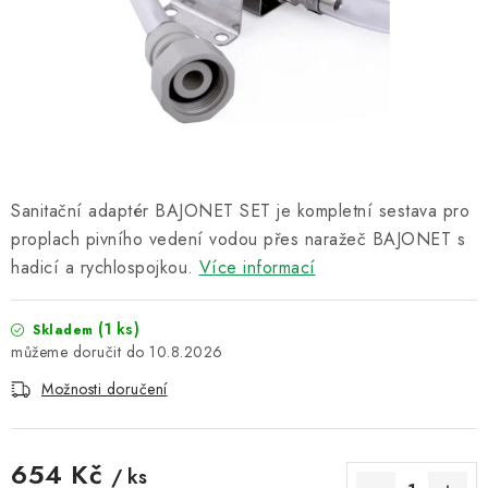
Informační centrum
Proč zvolit TEFCOLD
Kontakty
Hodnocení obchodu
Obchodní podmínky
Sanitační adaptér BAJONET SET je kompletní sestava pro
proplach pivního vedení vodou přes naražeč BAJONET s
hadicí a rychlospojkou.
Více informací
(1 ks)
Skladem
10.8.2026
Možnosti doručení
654 Kč
/ ks