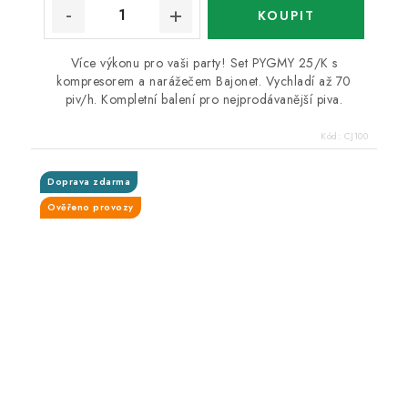
Více výkonu pro vaši party! Set PYGMY 25/K s
kompresorem a narážečem Bajonet. Vychladí až 70
piv/h. Kompletní balení pro nejprodávanější piva.
Kód:
CJ100
Doprava zdarma
Ověřeno provozy