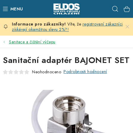
Přejít
Hleda
na
obsah
Víte, že
registrovaní zákazníci
PRODEJNÍ CHLAZENÍ
získávají okamžitou slevu 2%?!
SKLADOVACÍ CHLAZENÍ
Sanitace a čištění výčepu
CHLAZENÍ PRO PŘÍPRAVU
Sanitační adaptér BAJONET SET
VÝČEPNÍ ZAŘÍZENÍ
Podrobnosti hodnocení
Neohodnoceno
DOMÁCÍ SPOTŘEBIČE
KLIMATIZACE
ZNAČKY