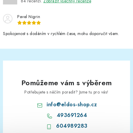
84
recenzí.
Zobrazit všechny recenze
Pavel Nigrin
Spokojenost s dodáním v rychlém čase, mohu doporučit všem.
Pomůžeme vám s výběrem
Potřebujete s něčím poradit? Jsme tu pro vás!
info
@
eldos-shop.cz
493691264
604989283