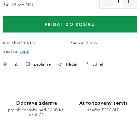
541 Kč bez DPH
Měrná cena:
PŘIDAT DO KOŠÍKU
Kód zboží:
CR130
Záruka
:
2 roky
Značka:
Lindr
Tisk
Zeptat se
Hlídat
Sdílet
Doprava zdarma
Autorizovaný servis
pro objednávky nad 3000 Kč,
značky TEFCOLD
celá ČR