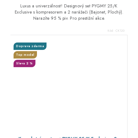
Luxus a univerzálnost! Designový set PYGMY 25/K
Exclusive s kompresorem a 2 narážeči (Bajonet, Plochý).
Narazíte 95 % piv. Pro prestižní akce.
Kód:
CK120
Doprava zdarma
Top model
Sleva 2 %