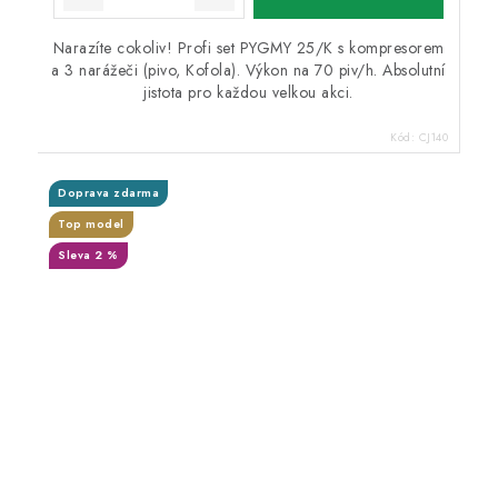
Narazíte cokoliv! Profi set PYGMY 25/K s kompresorem
a 3 narážeči (pivo, Kofola). Výkon na 70 piv/h. Absolutní
jistota pro každou velkou akci.
Kód:
CJ140
Doprava zdarma
Top model
Sleva 2 %