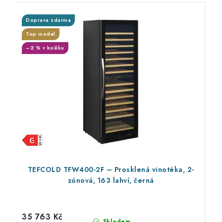
Doprava zdarma
Top model
–2 % v košíku
TEFCOLD TFW400-2F – Prosklená vinotéka, 2-
zónová, 163 lahví, černá
35 763 Kč
Skladem