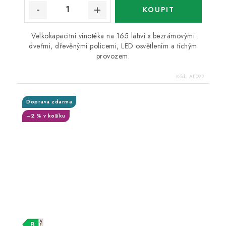
Velkokapacitní vinotéka na 165 lahví s bezrámovými
dveřmi, dřevěnými policemi, LED osvětlením a tichým
provozem.
Kód:
AF092
Doprava zdarma
–2 % v košíku