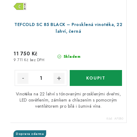
TEFCOLD SC 85 BLACK – Prosklená vinotéka, 22
lahví, černá
11 750 Kč
Skladem
9 711 Kč bez DPH
Vinotéka na 22 lahví s tónovanými prosklenými dveřmi,
LED osvětlením, zámkem a chlazením s pomocným
ventilátorem pro bílá i šumivá vína.
Kód:
AF080
Doprava zdarma