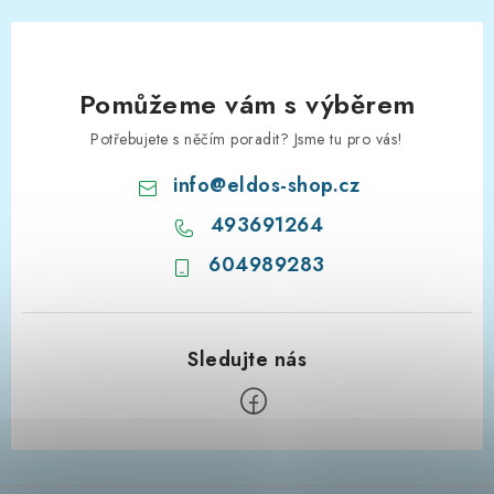
Pomůžeme vám s výběrem
Potřebujete s něčím poradit? Jsme tu pro vás!
info
@
eldos-shop.cz
493691264
604989283
Z