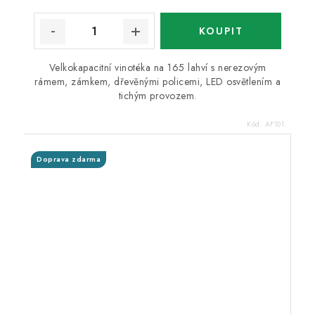
Velkokapacitní vinotéka na 165 lahví s nerezovým
rámem, zámkem, dřevěnými policemi, LED osvětlením a
tichým provozem.
Kód:
AF101
Doprava zdarma