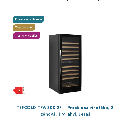
Doprava zdarma
Top model
–2 % v košíku
TEFCOLD TFW300-2F – Prosklená vinotéka, 2-
zónová, 119 lahví, černá