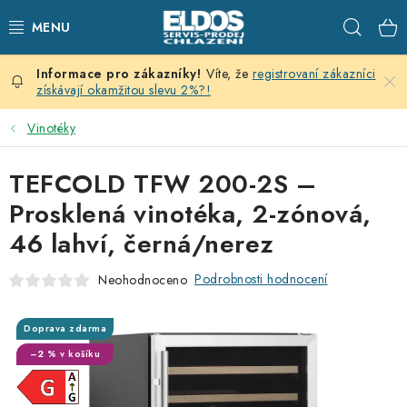
Přejít
Hleda
na
obsah
Víte, že
registrovaní zákazníci
PRODEJNÍ CHLAZENÍ
získávají okamžitou slevu 2%?!
SKLADOVACÍ CHLAZENÍ
Vinotéky
CHLAZENÍ PRO PŘÍPRAVU
TEFCOLD TFW 200-2S –
Prosklená vinotéka, 2-zónová,
VÝČEPNÍ ZAŘÍZENÍ
46 lahví, černá/nerez
DOMÁCÍ SPOTŘEBIČE
Podrobnosti hodnocení
Neohodnoceno
KLIMATIZACE
Doprava zdarma
–2 % v košíku
ZNAČKY