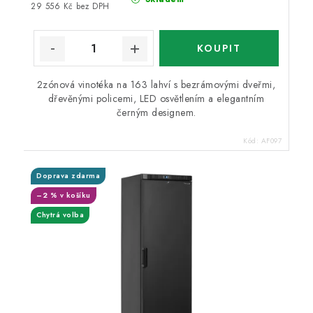
29 556 Kč bez DPH
2zónová vinotéka na 163 lahví s bezrámovými dveřmi,
dřevěnými policemi, LED osvětlením a elegantním
černým designem.
Kód:
AF097
Doprava zdarma
–2 % v košíku
Chytrá volba