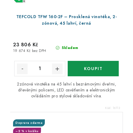
TEFCOLD TFW 160-2F – Prosklená vinotéka, 2-
zónová, 45 lahví, černá
23 806 Kč
Skladem
19 674 Kč bez DPH
2zónová vinotéka na 45 lahví s bezrámovými dveřmi,
dřevěnými policemi, LED osvětlením a elektronickým
ovládáním pro stylové skladování vína.
Kód:
16113
Doprava zdarma
–2 % v košíku