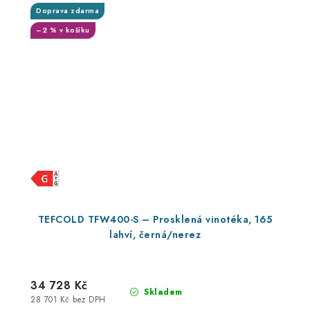
Doprava zdarma
–2 % v košíku
TEFCOLD TFW400-S – Prosklená vinotéka, 165
lahví, černá/nerez
34 728 Kč
Skladem
28 701 Kč bez DPH