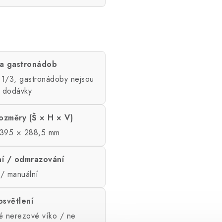
ta gastronádob
1/3, gastronádoby nejsou
í dodávky
rozměry (Š × H × V)
395 × 288,5 mm
í / odmrazování
 / manuální
osvětlení
é nerezové víko / ne