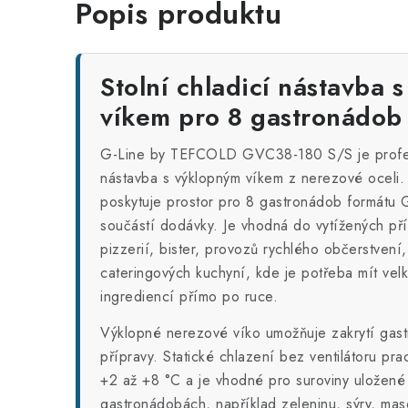
Popis produktu
Stolní chladicí nástavba
víkem pro 8 gastronádob
G-Line by TEFCOLD GVC38-180 S/S je profesio
nástavba s výklopným víkem z nerezové oceli.
poskytuje prostor pro 8 gastronádob formátu 
součástí dodávky. Je vhodná do vytížených pří
pizzerií, bister, provozů rychlého občerstvení,
cateringových kuchyní, kde je potřeba mít vel
ingrediencí přímo po ruce.
Výklopné nerezové víko umožňuje zakrytí ga
přípravy. Statické chlazení bez ventilátoru pra
+2 až +8 °C a je vhodné pro suroviny uložené
gastronádobách, například zeleninu, sýry, ma