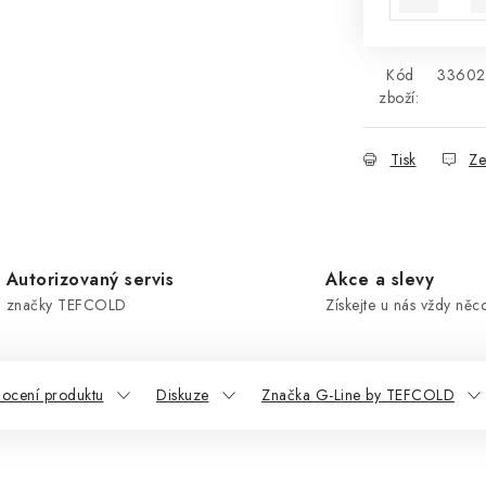
Kód
33602
zboží:
Tisk
Ze
Autorizovaný servis
Akce a slevy
značky TEFCOLD
Získejte u nás vždy něc
ocení produktu
Diskuze
Značka G-Line by TEFCOLD