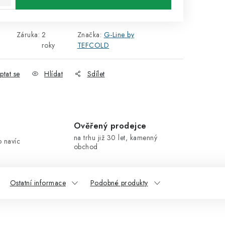
Záruka
:
2
Značka:
G-Line by
roky
TEFCOLD
ptat se
Hlídat
Sdílet
Ověřený prodejce
na trhu již 30 let, kamenný
o navíc
obchod
Ostatní informace
Podobné produkty