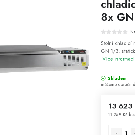
chladi
8x GN 
N
Stolní chladic
GN 1/3, static
Více informací
Skladem
13 623
11 259 Kč be
Měrná cena