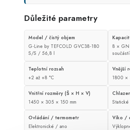
Důležité parametry
Model / čistý objem
Kapaci
G-Line by TEFCOLD GVC38-180
8 × GN 
S/S / 56,8 l
součást
Teplotní rozsah
Vnější 
+2 až +8 °C
1800 × 
Vnitřní rozměry (Š × H × V)
Chlazen
1450 × 305 × 150 mm
Statické
Ovládání / termometr
Víko / 
Elektronické / ano
Výklopn