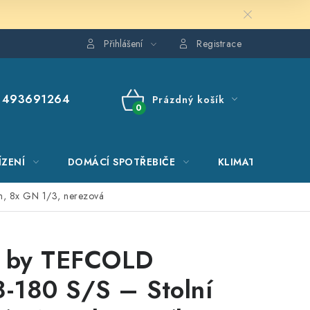
Přihlášení
Registrace
493691264
Prázdný košík
NÁKUPNÍ
KOŠÍK
ÍZENÍ
DOMÁCÍ SPOTŘEBIČE
KLIMATIZACE
m, 8x GN 1/3, nerezová
e by TEFCOLD
-180 S/S – Stolní