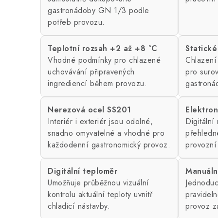
gastronádoby GN 1/3 podle
potřeb provozu.
Teplotní rozsah +2 až +8 °C
Statické
Vhodné podmínky pro chlazené
Chlazení
uchovávání připravených
pro suro
ingrediencí během provozu.
gastroná
Nerezová ocel SS201
Elektron
Interiér i exteriér jsou odolné,
Digitální
snadno omyvatelné a vhodné pro
přehledn
každodenní gastronomický provoz.
provozní 
Digitální teploměr
Manuáln
Umožňuje průběžnou vizuální
Jednoduc
kontrolu aktuální teploty uvnitř
pravideln
chladicí nástavby.
provoz z