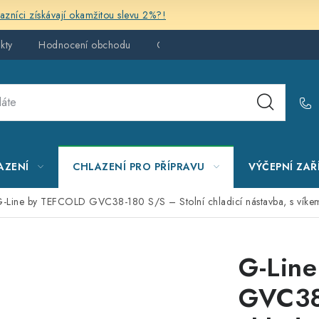
kazníci získávají okamžitou slevu 2%?!
kty
Hodnocení obchodu
Obchodní podmínky
AZENÍ
CHLAZENÍ PRO PŘÍPRAVU
VÝČEPNÍ ZAŘ
-Line by TEFCOLD GVC38-180 S/S – Stolní chladicí nástavba, s víke
G-Lin
GVC38