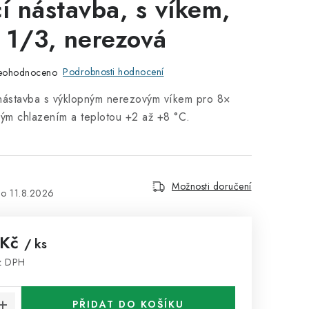
cí nástavba, s víkem,
1/3, nerezová
Podrobnosti hodnocení
eohodnoceno
í nástavba s výklopným nerezovým víkem pro 8×
kým chlazením a teplotou +2 až +8 °C.
Možnosti doručení
11.8.2026
 Kč
/ ks
z DPH
:
PŘIDAT DO KOŠÍKU