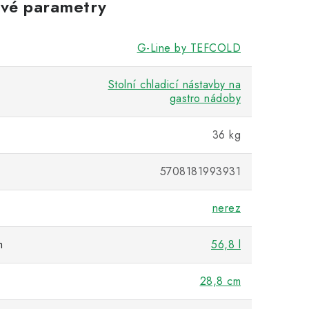
vé parametry
G-Line by TEFCOLD
Stolní chladicí nástavby na
gastro nádoby
36 kg
5708181993931
nerez
m
56,8 l
28,8 cm