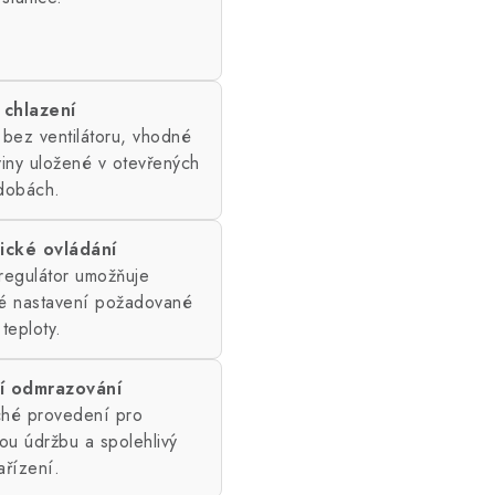
 chlazení
 bez ventilátoru, vhodné
viny uložené v otevřených
dobách.
ické ovládání
 regulátor umožňuje
é nastavení požadované
teploty.
í odmrazování
hé provedení pro
ou údržbu a spolehlivý
ařízení.