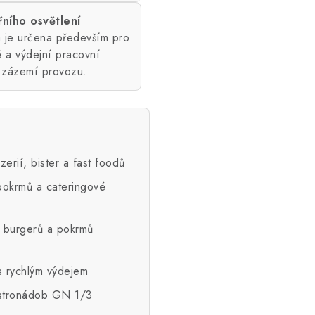
řního osvětlení
 je určena především pro
é a výdejní pracovní
v zázemí provozu.
erií, bister a fast foodů
 pokrmů a cateringové
, burgerů a pokrmů
s rychlým výdejem
gastronádob GN 1/3