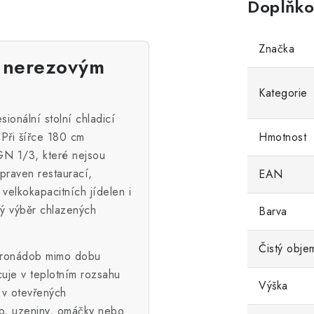
Doplňko
Značka
 s nerezovým
Kategorie
nální stolní chladicí
 Při šířce 180 cm
Hmotnost
GN 1/3, které nejsou
praven restaurací,
EAN
 velkokapacitních jídelen i
ký výběr chlazených
Barva
Čistý obje
stronádob mimo dobu
cuje v teplotním rozsahu
Výška
 v otevřených
so, uzeniny, omáčky nebo