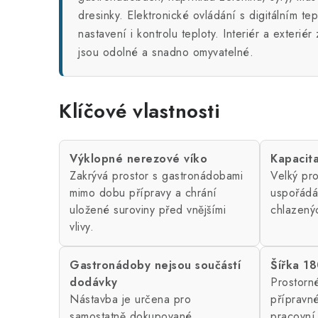
dresinky. Elektronické ovládání s digitálním t
nastavení i kontrolu teploty. Interiér a exteri
jsou odolné a snadno omyvatelné.
Klíčové vlastnosti
Výklopné nerezové víko
Kapacit
Zakrývá prostor s gastronádobami
Velký pr
mimo dobu přípravy a chrání
uspořádá
uložené suroviny před vnějšími
chlazený
vlivy.
Gastronádoby nejsou součástí
Šířka 1
dodávky
Prostorn
Nástavba je určena pro
přípravné
samostatně dokupované
pracovní 