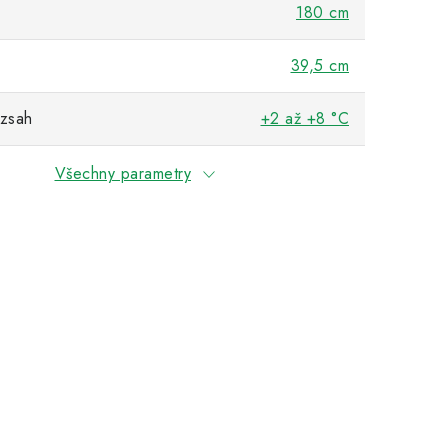
180 cm
39,5 cm
ozsah
+2 až +8 °C
Všechny parametry