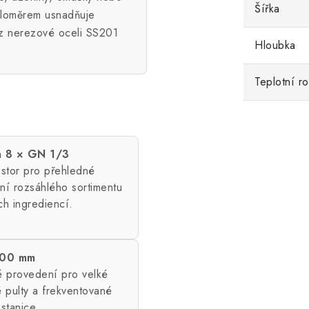
Šířka
eploměrem usnadňuje
ér z nerezové oceli SS201
Hloubka
Teplotní r
a 8 × GN 1/3
ostor pro přehledné
ní rozsáhlého sortimentu
ch ingrediencí.
800 mm
é provedení pro velké
 pulty a frekventované
stanice.