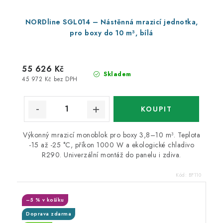
NORDline SGL014 – Nástěnná mrazicí jednotka,
pro boxy do 10 m³, bílá
55 626 Kč
Skladem
45 972 Kč bez DPH
Výkonný mrazicí monoblok pro boxy 3,8–10 m³. Teplota
-15 až -25 °C, příkon 1000 W a ekologické chladivo
R290. Univerzální montáž do panelu i zdiva.
Kód:
BF110
–5 % v košíku
Doprava zdarma