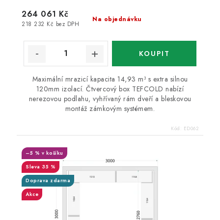
264 061 Kč
Na objednávku
218 232 Kč bez DPH
Maximální mrazicí kapacita 14,93 m³ s extra silnou
120mm izolací. Čtvercový box TEFCOLD nabízí
nerezovou podlahu, vyhřívaný rám dveří a bleskovou
montáž zámkovým systémem.
Kód:
ED062
–5 % v košíku
35 %
Doprava zdarma
Akce