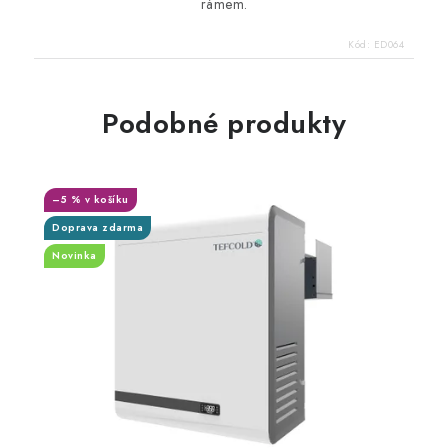
rámem.
Kód:
ED064
Podobné produkty
–5 % v košíku
Doprava zdarma
Novinka