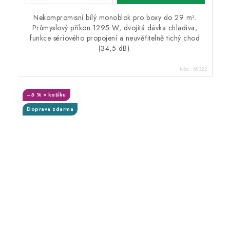
Nekompromisní bílý monoblok pro boxy do 29 m³.
Průmyslový příkon 1295 W, dvojitá dávka chladiva,
funkce sériového propojení a neuvěřitelně tichý chod
(34,5 dB).
Kód:
68322
–5 % v košíku
Doprava zdarma