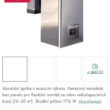
Informační centrum
Proč zvolit TEFCOLD
Kontakty
Hodnocení obchodu
Obchodní podmínky
+ další (2)
Absolutní špička v mrazicím výkonu. Nerezový monoblok
bez panelu pro flexibilní montáž na stěnu velkokapacitních
boxů (15–20 m³). Brutální příkon 1716 W.
Více informací