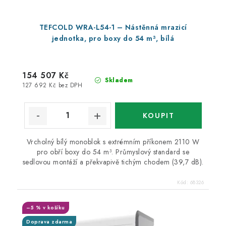
TEFCOLD WRA-L54-1 – Nástěnná mrazicí
jednotka, pro boxy do 54 m³, bílá
154 507 Kč
Skladem
127 692 Kč bez DPH
Vrcholný bílý monoblok s extrémním příkonem 2110 W
pro obří boxy do 54 m³. Průmyslový standard se
sedlovou montáží a překvapivě tichým chodem (39,7 dB).
Kód:
68326
–5 % v košíku
Doprava zdarma