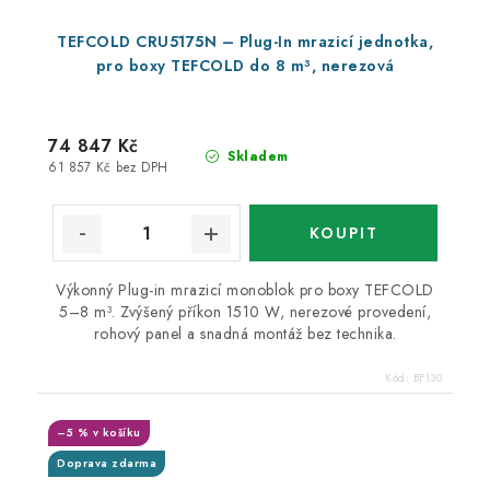
TEFCOLD CRU5175N – Plug-In mrazicí jednotka,
pro boxy TEFCOLD do 8 m³, nerezová
74 847 Kč
Skladem
61 857 Kč bez DPH
Výkonný Plug-in mrazicí monoblok pro boxy TEFCOLD
5–8 m³. Zvýšený příkon 1510 W, nerezové provedení,
rohový panel a snadná montáž bez technika.
Kód:
BF130
–5 % v košíku
Doprava zdarma