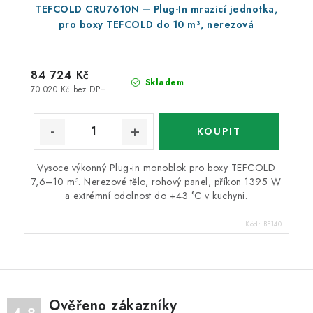
TEFCOLD CRU7610N – Plug-In mrazicí jednotka,
pro boxy TEFCOLD do 10 m³, nerezová
84 724 Kč
Skladem
70 020 Kč bez DPH
Vysoce výkonný Plug-in monoblok pro boxy TEFCOLD
7,6–10 m³. Nerezové tělo, rohový panel, příkon 1395 W
a extrémní odolnost do +43 °C v kuchyni.
Kód:
BF140
Ověřeno zákazníky