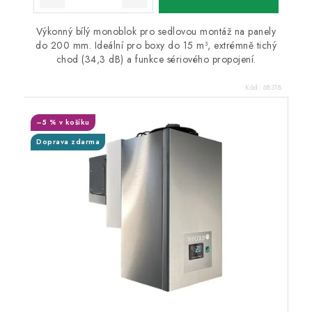
Výkonný bílý monoblok pro sedlovou montáž na panely
do 200 mm. Ideální pro boxy do 15 m³, extrémně tichý
chod (34,3 dB) a funkce sériového propojení.
Kód:
68318
–5 % v košíku
Doprava zdarma