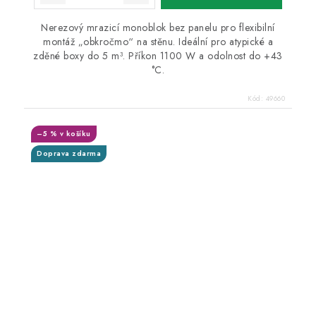
Nerezový mrazicí monoblok bez panelu pro flexibilní
montáž „obkročmo“ na stěnu. Ideální pro atypické a
zděné boxy do 5 m³. Příkon 1100 W a odolnost do +43
°C.
Kód:
49660
–5 % v košíku
Doprava zdarma