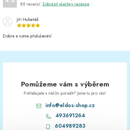
4.8
85
recenzí.
Zobrazit všechny recenze
Jiři Hubeňák
Dobre a nutne přislušenství
Pomůžeme vám s výběrem
Potřebujete s něčím poradit? Jsme tu pro vás!
info
@
eldos-shop.cz
493691264
604989283