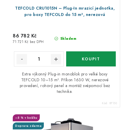
TEFCOLD CRU1015N – Plug-In mrazicí jednotka,
pro boxy TEFCOLD do 15 m³, nerezová
86 782 Kč
Skladem
71 721 Kč bez DPH
Extra výkonný Plug-in monoblok pro velké boxy
TEFCOLD 10–15 m³. Příkon 1630 W, nerezové
provedení, rohový panel a montáž svépomocí bez
technika.
Kód:
BF150
–5 % v košíku
Doprava zdarma