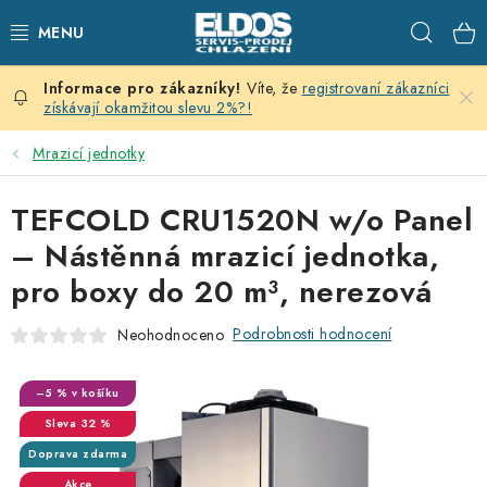
Přejít
Hleda
na
obsah
Víte, že
registrovaní zákazníci
PRODEJNÍ CHLAZENÍ
získávají okamžitou slevu 2%?!
SKLADOVACÍ CHLAZENÍ
Mrazicí jednotky
CHLAZENÍ PRO PŘÍPRAVU
TEFCOLD CRU1520N w/o Panel
– Nástěnná mrazicí jednotka,
VÝČEPNÍ ZAŘÍZENÍ
pro boxy do 20 m³, nerezová
DOMÁCÍ SPOTŘEBIČE
Podrobnosti hodnocení
Neohodnoceno
KLIMATIZACE
–5 % v košíku
32 %
ZNAČKY
Doprava zdarma
Akce