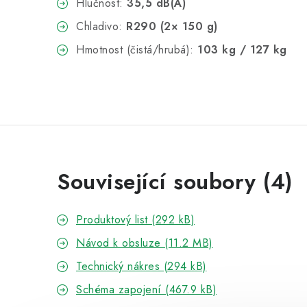
Hlučnost:
35,5 dB(A)
Chladivo:
R290 (2× 150 g)
Hmotnost (čistá/hrubá):
103 kg / 127 kg
Související soubory (4)
Produktový list (292 kB)
Návod k obsluze (11.2 MB)
Technický nákres (294 kB)
Schéma zapojení (467.9 kB)