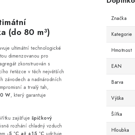
Doplňko
Značka
imátní
ka (do 80 m³)
Kategorie
vuje ultimátní technologické
Hmotnost
citou dimenzovanou pro
agregát zkonstruován s
EAN
cího řetězce v těch největších
kých závodech a nadnárodních
Barva
mpromisní a trvalý tah,
40 W
, který garantuje
Výška
Šířka
řítku zajišťuje
špičkový
isně rozhání chladný vzduch
Hloubka
ahem
-5 °C až +15 °C
udržuje