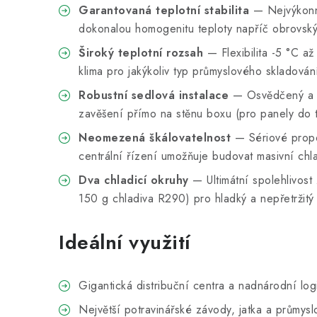
Garantovaná teplotní stabilita
— Nejvýkonněj
dokonalou homogenitu teploty napříč obrovsk
Široký teplotní rozsah
— Flexibilita -5 °C až
klima pro jakýkoliv typ průmyslového skladován
Robustní sedlová instalace
— Osvědčený a e
zavěšení přímo na stěnu boxu (pro panely do 
Neomezená škálovatelnost
— Sériové propo
centrální řízení umožňuje budovat masivní chla
Dva chladicí okruhy
— Ultimátní spolehlivost 
150 g chladiva R290) pro hladký a nepřetržitý
Ideální využití
Gigantická distribuční centra a nadnárodní log
Největší potravinářské závody, jatka a průmyslo