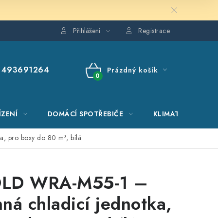
Přihlášení
Registrace
493691264
Prázdný košík
NÁKUPNÍ
KOŠÍK
ÍZENÍ
DOMÁCÍ SPOTŘEBIČE
KLIMATIZACE
, pro boxy do 80 m³, bílá
LD WRA-M55-1 –
ná chladicí jednotka,