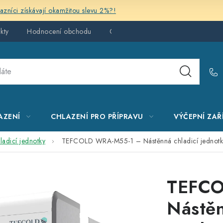
kazníci získávají okamžitou slevu 2%?!
kty
Hodnocení obchodu
Obchodní podmínky
AZENÍ
CHLAZENÍ PRO PŘÍPRAVU
VÝČEPNÍ ZAŘ
ladicí jednotky
TEFCOLD WRA-M55-1 – Nástěnná chladicí jednotka
TEFCO
Nástěn