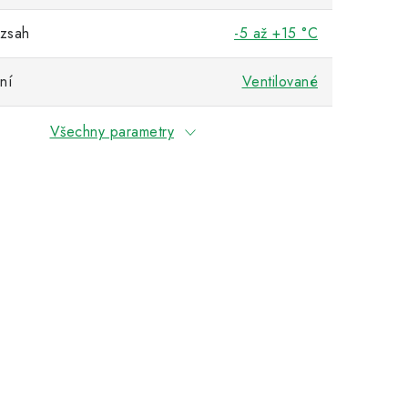
ozsah
-5 až +15 °C
ní
Ventilované
Všechny parametry