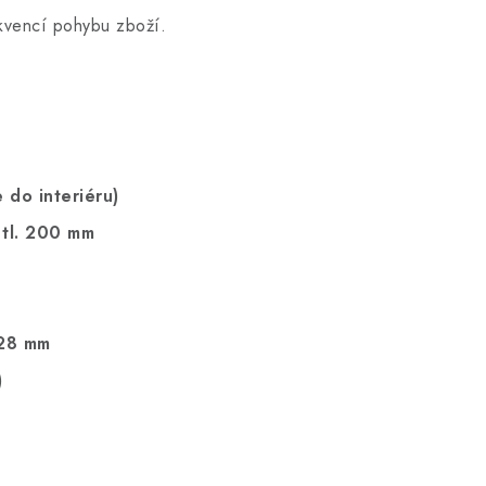
kvencí pohybu zboží.
 do interiéru)
 tl. 200 mm
828 mm
)