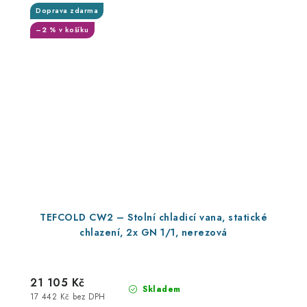
Doprava zdarma
–2 % v košíku
TEFCOLD CW2 – Stolní chladicí vana, statické
chlazení, 2x GN 1/1, nerezová
21 105 Kč
Skladem
17 442 Kč bez DPH