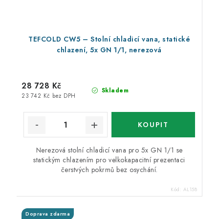
TEFCOLD CW5 – Stolní chladicí vana, statické
chlazení, 5x GN 1/1, nerezová
28 728 Kč
Skladem
23 742 Kč bez DPH
Nerezová stolní chladicí vana pro 5x GN 1/1 se
statickým chlazením pro velkokapacitní prezentaci
čerstvých pokrmů bez osychání.
Kód:
AL158
Doprava zdarma