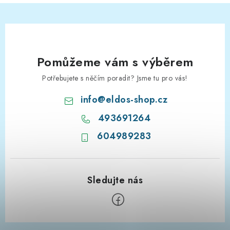
Pomůžeme vám s výběrem
Potřebujete s něčím poradit? Jsme tu pro vás!
info
@
eldos-shop.cz
493691264
604989283
Z