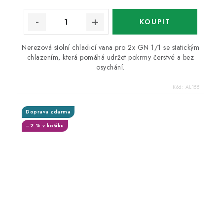
Nerezová stolní chladicí vana pro 2x GN 1/1 se statickým
chlazením, která pomáhá udržet pokrmy čerstvé a bez
osychání.
Kód:
AL155
Doprava zdarma
–2 % v košíku