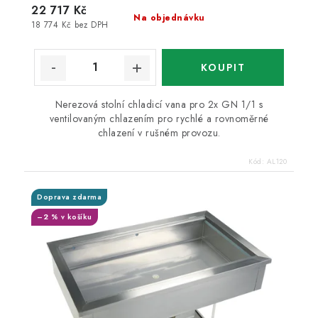
22 717 Kč
Na objednávku
18 774 Kč bez DPH
Nerezová stolní chladicí vana pro 2x GN 1/1 s
ventilovaným chlazením pro rychlé a rovnoměrné
chlazení v rušném provozu.
Kód:
AL120
Doprava zdarma
–2 % v košíku