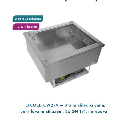
Doprava zdarma
–2 % v košíku
TEFCOLD CW2/V – Stolní chladicí vana,
ventilované chlazení, 2x GN 1/1, nerezová