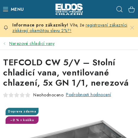
Přejít
Hleda
na
obsah
Víte, že
registrovaní zákazníci
PRODEJNÍ CHLAZENÍ
získávají okamžitou slevu 2%?!
SKLADOVACÍ CHLAZENÍ
Nerezové chladicí vany
CHLAZENÍ PRO PŘÍPRAVU
TEFCOLD CW 5/V – Stolní
chladicí vana, ventilované
VÝČEPNÍ ZAŘÍZENÍ
chlazení, 5x GN 1/1, nerezová
DOMÁCÍ SPOTŘEBIČE
Podrobnosti hodnocení
Neohodnoceno
KLIMATIZACE
Doprava zdarma
–2 % v košíku
ZNAČKY