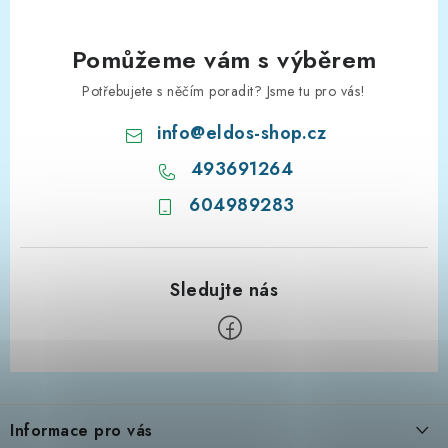
Pomůžeme vám s výběrem
Potřebujete s něčím poradit? Jsme tu pro vás!
info
@
eldos-shop.cz
493691264
604989283
Z
á
Informace pro vás
p