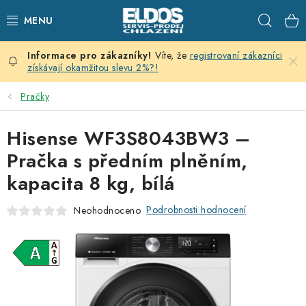
Přejít
Hleda
na
obsah
Víte, že
registrovaní zákazníci
PRODEJNÍ CHLAZENÍ
získávají okamžitou slevu 2%?!
SKLADOVACÍ CHLAZENÍ
Pračky
CHLAZENÍ PRO PŘÍPRAVU
Hisense WF3S8043BW3 –
Pračka s předním plněním,
VÝČEPNÍ ZAŘÍZENÍ
kapacita 8 kg, bílá
DOMÁCÍ SPOTŘEBIČE
Podrobnosti hodnocení
Neohodnoceno
KLIMATIZACE
ZNAČKY