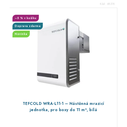
Kód:
68318
–5 % v košíku
Doprava zdarma
Novinka
TEFCOLD WRA-L11-1 – Nástěnná mrazicí
jednotka, pro boxy do 11 m³, bílá