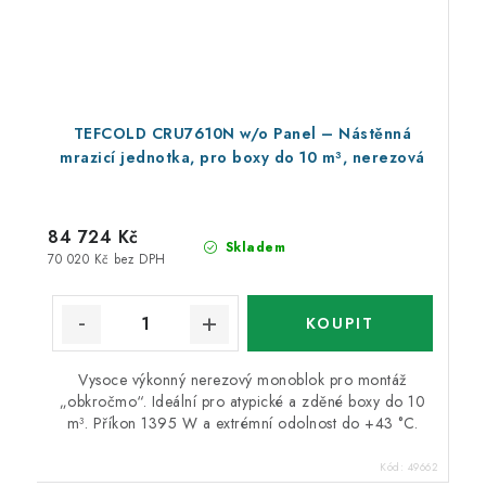
TEFCOLD CRU7610N w/o Panel – Nástěnná
mrazicí jednotka, pro boxy do 10 m³, nerezová
84 724 Kč
Skladem
70 020 Kč bez DPH
Vysoce výkonný nerezový monoblok pro montáž
„obkročmo“. Ideální pro atypické a zděné boxy do 10
m³. Příkon 1395 W a extrémní odolnost do +43 °C.
Kód:
49662