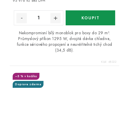
95 976 Kč bez DPH
Nekompromisní bílý monoblok pro boxy do 29 m³.
Průmyslový příkon 1295 W, dvojitá dávka chladiva,
funkce sériového propojení a neuvěřitelně tichý chod
(34,5 dB).
Kód:
68322
–5 % v košíku
Doprava zdarma