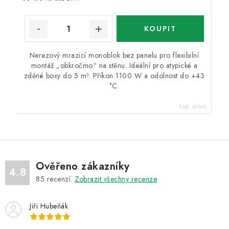
Nerezový mrazicí monoblok bez panelu pro flexibilní
montáž „obkročmo“ na stěnu. Ideální pro atypické a
zděné boxy do 5 m³. Příkon 1100 W a odolnost do +43
°C.
Kód:
49660
Ověřeno zákazníky
4.8
85
recenzí.
Zobrazit všechny recenze
Jiři Hubeňák