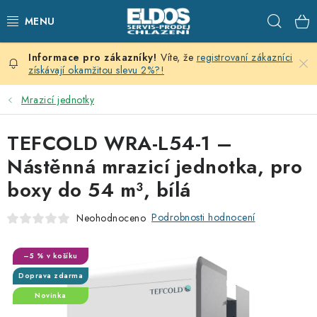
Přejít
Hleda
na
obsah
Víte, že
registrovaní zákazníci
PRODEJNÍ CHLAZENÍ
získávají okamžitou slevu 2%?!
SKLADOVACÍ CHLAZENÍ
Mrazicí jednotky
CHLAZENÍ PRO PŘÍPRAVU
TEFCOLD WRA-L54-1 –
Nástěnná mrazicí jednotka, pro
VÝČEPNÍ ZAŘÍZENÍ
boxy do 54 m³, bílá
DOMÁCÍ SPOTŘEBIČE
Podrobnosti hodnocení
Neohodnoceno
KLIMATIZACE
–5 % v košíku
Doprava zdarma
ZNAČKY
Novinka