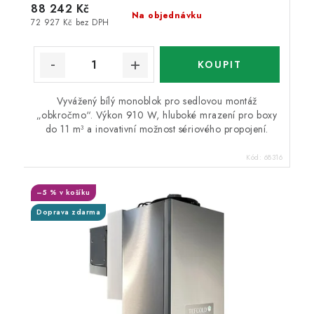
88 242 Kč
Na objednávku
72 927 Kč bez DPH
Vyvážený bílý monoblok pro sedlovou montáž
„obkročmo“. Výkon 910 W, hluboké mrazení pro boxy
do 11 m³ a inovativní možnost sériového propojení.
Kód:
68316
–5 % v košíku
Doprava zdarma