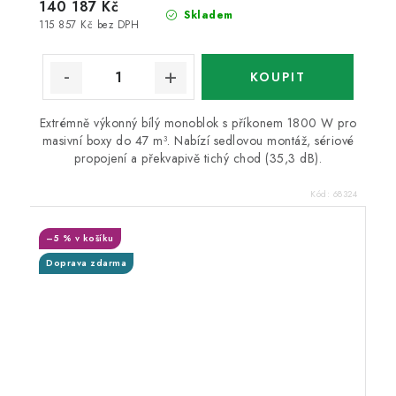
140 187 Kč
Skladem
115 857 Kč bez DPH
Extrémně výkonný bílý monoblok s příkonem 1800 W pro
masivní boxy do 47 m³. Nabízí sedlovou montáž, sériové
propojení a překvapivě tichý chod (35,3 dB).
Kód:
68324
–5 % v košíku
Doprava zdarma