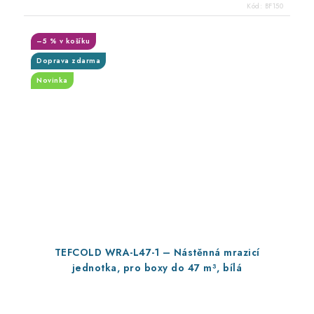
Kód:
BF150
–5 % v košíku
Doprava zdarma
Novinka
TEFCOLD WRA-L47-1 – Nástěnná mrazicí
jednotka, pro boxy do 47 m³, bílá