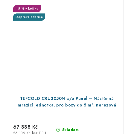
–5 % v košíku
Doprava zdarma
TEFCOLD CRU3050N w/o Panel – Nástěnná
mrazicí jednotka, pro boxy do 5 m³, nerezová
67 888 Kč
Skladem
56 106 Kč bez DPH