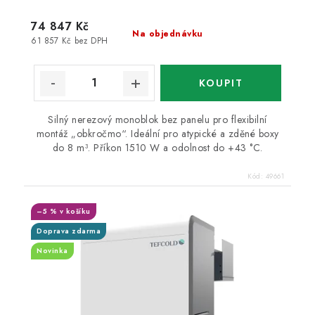
74 847 Kč
Na objednávku
61 857 Kč bez DPH
Silný nerezový monoblok bez panelu pro flexibilní
montáž „obkročmo“. Ideální pro atypické a zděné boxy
do 8 m³. Příkon 1510 W a odolnost do +43 °C.
Kód:
49661
–5 % v košíku
Doprava zdarma
Novinka