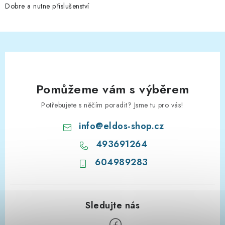
Dobre a nutne přislušenství
Pomůžeme vám s výběrem
Potřebujete s něčím poradit? Jsme tu pro vás!
info
@
eldos-shop.cz
493691264
604989283