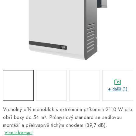
Informační centrum
Proč zvolit TEFCOLD
Kontakty
Hodnocení obchodu
Obchodní podmínky
+ další (1)
Vrcholný bílý monoblok s extrémním příkonem 2110 W pro
obří boxy do 54 m³. Průmyslový standard se sedlovou
montáží a překvapivě tichým chodem (39,7 dB).
Více informací