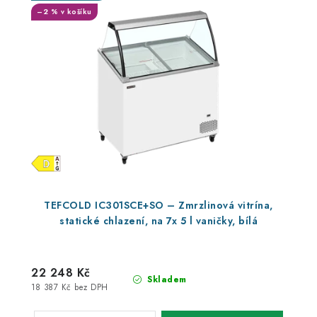
–2 % v košíku
TEFCOLD IC301SCE+SO – Zmrzlinová vitrína,
statické chlazení, na 7x 5 l vaničky, bílá
22 248 Kč
Skladem
18 387 Kč bez DPH