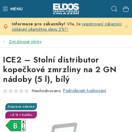
Přejít
Hleda
na
obsah
Víte, že
registrovaní zákazníci
PRODEJNÍ CHLAZENÍ
získávají okamžitou slevu 2%?!
SKLADOVACÍ CHLAZENÍ
Zmrzlinové vitríny
CHLAZENÍ PRO PŘÍPRAVU
ICE2 – Stolní distributor
kopečkové zmrzliny na 2 GN
VÝČEPNÍ ZAŘÍZENÍ
nádoby (5 l), bílý
DOMÁCÍ SPOTŘEBIČE
Podrobnosti hodnocení
Neohodnoceno
KLIMATIZACE
Doprava zdarma
–2 % v košíku
ZNAČKY