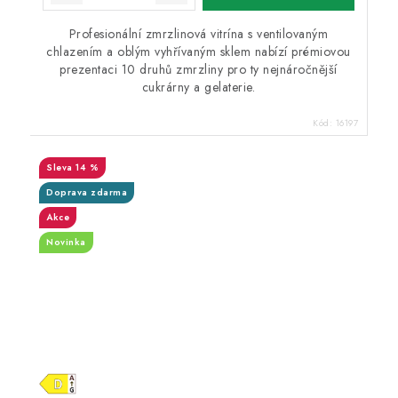
Profesionální zmrzlinová vitrína s ventilovaným
chlazením a oblým vyhřívaným sklem nabízí prémiovou
prezentaci 10 druhů zmrzliny pro ty nejnáročnější
cukrárny a gelaterie.
Kód:
16197
14 %
Doprava zdarma
Akce
Novinka