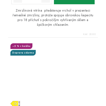
Zmrzlinová vitrína představuje vrchol v prezentaci
řemeslné zmrzliny, protože spojuje obrovskou kapacitu
pro 18 příchutí s pokročilým vyhřívaným sklem a
špičkovým chlazením.
Kód:
20332
–5 % v košíku
Doprava zdarma