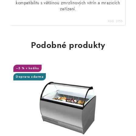
kompatibilitu s většinou zmrzlinových vitrín a mrazicích
zařízení.
Kód:
3755
Podobné produkty
–5 % v košíku
Doprava zdarma