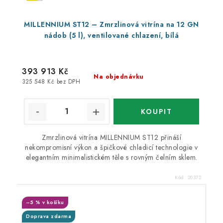
MILLENNIUM ST12 – Zmrzlinová vitrína na 12 GN
nádob (5 l), ventilované chlazení, bílá
393 913 Kč
Na objednávku
325 548 Kč bez DPH
Zmrzlinová vitrína MILLENNIUM ST12 přináší
nekompromisní výkon a špičkové chladicí technologie v
elegantním minimalistickém těle s rovným čelním sklem.
Kód:
20372
–5 % v košíku
Doprava zdarma