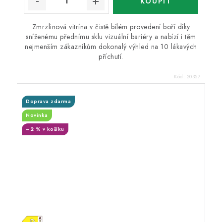
Zmrzlinová vitrína v čistě bílém provedení boří díky
sníženému přednímu sklu vizuální bariéry a nabízí i těm
nejmenším zákazníkům dokonalý výhled na 10 lákavých
příchutí.
Kód:
20357
Doprava zdarma
Novinka
–2 % v košíku