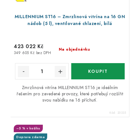
MILLENNIUM ST16 – Zmrzlinová vitrína na 16 GN
nádob (5 l), ventilované chlazení, bílá
423 022 Kč
Na objednávku
349 605 Kč bez DPH
Zmrzlinová vitrína MILLENNIUM ST16 je ideálním
řešením pro zavedené provozy, které potřebují rozšířit
svou nabídku na 16 příchutí.
Kód:
20335
–5 % v košíku
Doprava zdarma