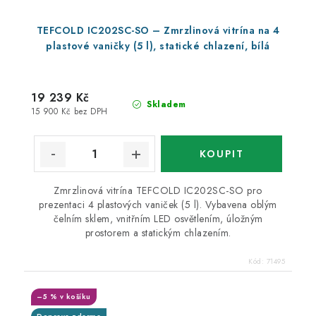
TEFCOLD IC202SC-SO – Zmrzlinová vitrína na 4
plastové vaničky (5 l), statické chlazení, bílá
19 239 Kč
Skladem
15 900 Kč bez DPH
Zmrzlinová vitrína TEFCOLD IC202SC-SO pro
prezentaci 4 plastových vaniček (5 l). Vybavena oblým
čelním sklem, vnitřním LED osvětlením, úložným
prostorem a statickým chlazením.
Kód:
71495
–5 % v košíku