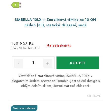
ISABELLA 10LX – Zmrzlinová vitrína na 10 GN
nádob (5 l), statické chlazení, šedá
150 957 Kč
Na objednávku
124 758 Kč bez DPH
Osvědčená zmrzlinová vitrína ISABELLA 10LX v
elegantním šedém provedení kombinuje tradiční design s
oblým čelním sklem, šetrné statické chlazení.
Kód:
20306
Doprava zdarma