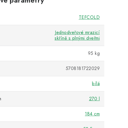
vé parametry
TEFCOLD
Jednodveřové mrazicí
skříně s plnými dveřmi
95 kg
5708181722029
bílá
m
270 l
184 cm