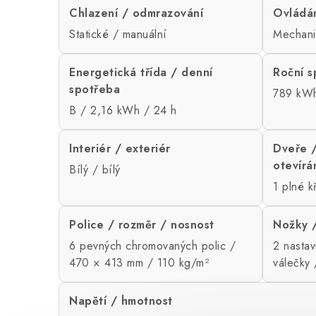
Chlazení / odmrazování
Ovládán
Statické / manuální
Mechani
Energetická třída / denní
Roční s
spotřeba
789 kWh
B / 2,16 kWh / 24 h
Interiér / exteriér
Dveře 
otevírá
Bílý / bílý
1 plné k
Police / rozměr / nosnost
Nožky /
6 pevných chromovaných polic /
2 nastav
470 × 413 mm / 110 kg/m²
válečky
Napětí / hmotnost