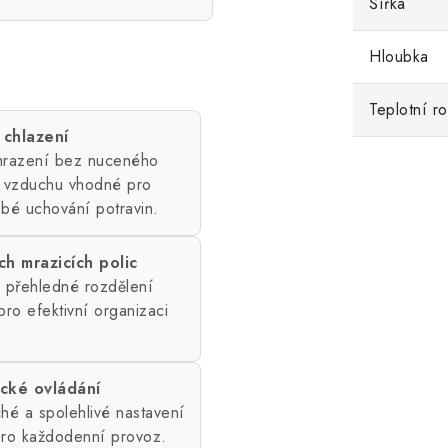
Šířka
Hloubka
Teplotní r
 chlazení
 mrazení bez nuceného
 vzduchu vhodné pro
bé uchování potravin.
h mrazicích polic
a přehledné rozdělení
 pro efektivní organizaci
cké ovládání
hé a spolehlivé nastavení
ro každodenní provoz.