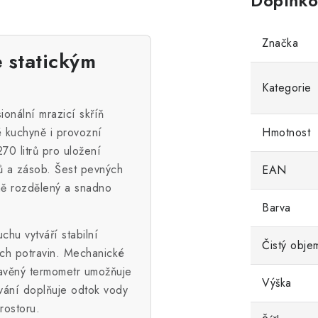
Doplňko
Značka
e statickým
Kategorie
nální mrazicí skříň
é kuchyně i provozní
Hmotnost
70 litrů pro uložení
rů a zásob. Šest pevných
EAN
ně rozdělený a snadno
Barva
hu vytváří stabilní
Čistý obje
ch potravin. Mechanické
tavěný termometr umožňuje
Výška
vání doplňuje odtok vody
rostoru.