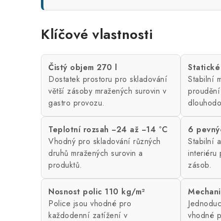
Klíčové vlastnosti
Čistý objem 270 l
Statické
Dostatek prostoru pro skladování
Stabilní
větší zásoby mražených surovin v
proudění
gastro provozu.
dlouhodo
Teplotní rozsah −24 až −14 °C
6 pevnýc
Vhodný pro skladování různých
Stabilní 
druhů mražených surovin a
interiéru
produktů.
zásob.
Nosnost polic 110 kg/m²
Mechani
Police jsou vhodné pro
Jednoduc
každodenní zatížení v
vhodné p