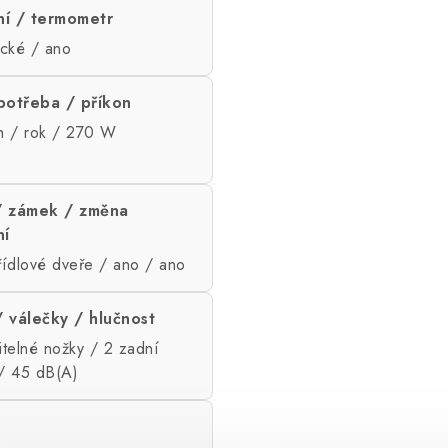
í / termometr
cké / ano
potřeba / příkon
 / rok / 270 W
/ zámek / změna
ní
řídlové dveře / ano / ano
 válečky / hlučnost
itelné nožky / 2 zadní
 / 45 dB(A)