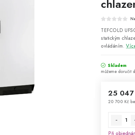
chlazen
N
TEFCOLD UFSC37
statickým chlaz
ovládáním.
Víc
Skladem
25 047
20 700 Kč b
Měrná cena
Při objedná