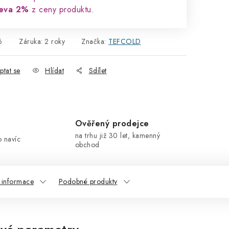
leva 2%
z ceny produktu.
6
Záruka
:
2 roky
Značka:
TEFCOLD
ptat se
Hlídat
Sdílet
Ověřený prodejce
na trhu již 30 let, kamenný
o navíc
obchod
í informace
Podobné produkty