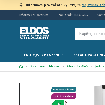
Přejít
Víte, že
registrovaní zá
na
obsah
Informační centrum
Proč zvolit TEFCOLD
Konta
PRODEJNÍ CHLAZENÍ
SKLADOVACÍ CHL
Domů
Skladovací chlazení
Mrazicí skříně
Jedno
Doprava zdarma
–2 % v košíku