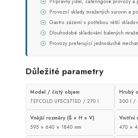
Přípravny jídel, cateringové provozy a
Provozní sklady mražených surovin a po
Gastro zázemí s potřebou větší skladov
Dlouhodobé skladování balených mraže
Provozy preferující jednoduché mechan
Důležité parametry
Model / čistý objem
Hrubý o
TEFCOLD UFSC371SD / 270 l
300 l /
Vnější rozměry (Š × H × V)
Vnitřní
595 × 640 × 1840 mm
470 × 4