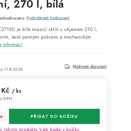
í, 270 l, bílá
Podrobnosti hodnocení
eohodnoceno
1SD je bílá mrazicí skříň s objemem 270 l,
ením, šesti pevnými policemi a mechanickým
e informací
Možnosti doručení
11.8.2026
 Kč
/ ks
ez DPH
:
PŘIDAT DO KOŠÍKU
ní tohoto produktu Vám bude v košíku