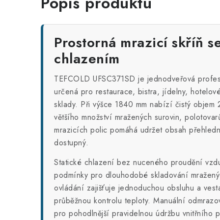
Popis produktu
Prostorná mrazicí skříň s
chlazením
TEFCOLD UFSC371SD je jednodveřová profesio
určená pro restaurace, bistra, jídelny, hotelov
sklady. Při výšce 1840 mm nabízí čistý objem 2
většího množství mražených surovin, polotova
mrazicích polic pomáhá udržet obsah přehled
dostupný.
Statické chlazení bez nuceného proudění vzduc
podmínky pro dlouhodobé skladování mražený
ovládání zajišťuje jednoduchou obsluhu a ves
průběžnou kontrolu teploty. Manuální odmrazo
pro pohodlnější pravidelnou údržbu vnitřního p