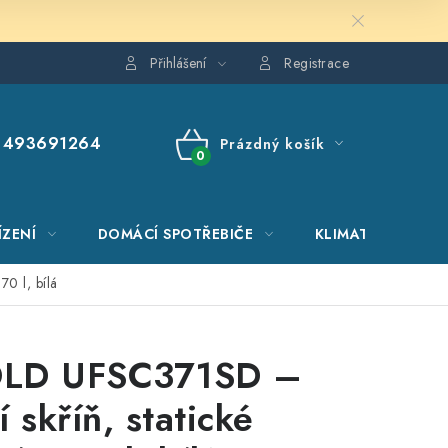
Přihlášení
Registrace
493691264
Prázdný košík
NÁKUPNÍ
KOŠÍK
ÍZENÍ
DOMÁCÍ SPOTŘEBIČE
KLIMATIZACE
0 l, bílá
LD UFSC371SD –
 skříň, statické