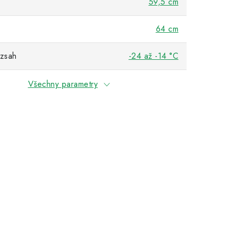
59,5 cm
64 cm
ozsah
-24 až -14 °C
Všechny parametry