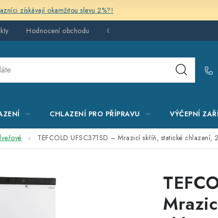
kazníci získávají okamžitou slevu 2%?!
kty
Hodnocení obchodu
Obchodní podmínky
AZENÍ
CHLAZENÍ PRO PŘÍPRAVU
VÝČEPNÍ ZAŘ
dveřové
TEFCOLD UFSC371SD – Mrazicí skříň, statické chlazení, 27
TEFCO
Mrazicí