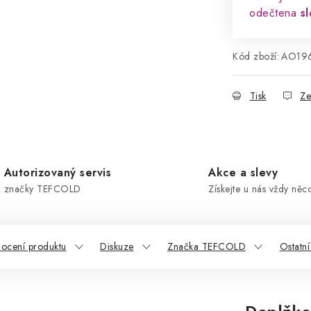
odečtena
s
Kód zboží:
AO19
Tisk
Ze
Autorizovaný servis
Akce a slevy
značky TEFCOLD
Získejte u nás vždy něc
ocení produktu
Diskuze
Značka TEFCOLD
Ostatn