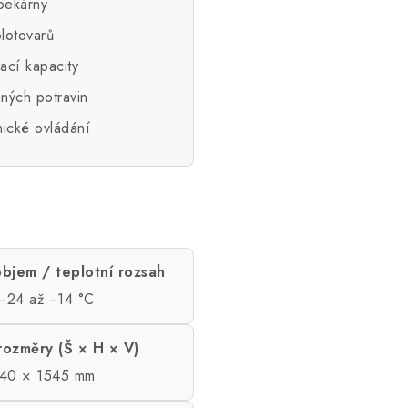
 pekárny
lotovarů
ací kapacity
ných potravin
ické ovládání
bjem / teplotní rozsah
 −24 až −14 °C
 rozměry (Š × H × V)
40 × 1545 mm