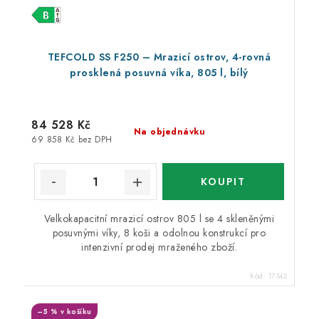
TEFCOLD SS F250 – Mrazicí ostrov, 4-rovná
prosklená posuvná víka, 805 l, bílý
84 528 Kč
Na objednávku
69 858 Kč bez DPH
Velkokapacitní mrazicí ostrov 805 l se 4 skleněnými
posuvnými víky, 8 koši a odolnou konstrukcí pro
intenzivní prodej mraženého zboží.
Kód:
17342
–5 % v košíku