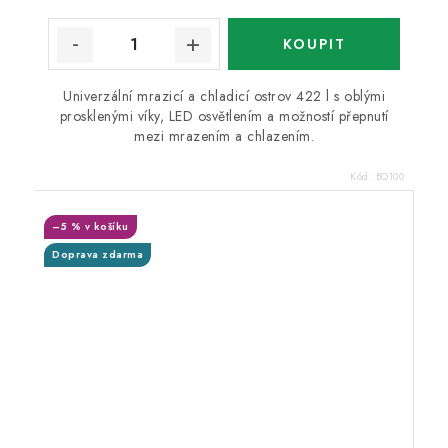
Univerzální mrazicí a chladicí ostrov 422 l s oblými
prosklenými víky, LED osvětlením a možností přepnutí
mezi mrazením a chlazením.
Kód:
BO100
–5 % v košíku
Doprava zdarma