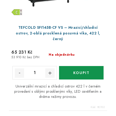
TEFCOLD SFI145B-CF VS – Mrazicí/chladicí
ostrov, 2-oblá prosklená posuvná víka, 422 l,
černý
65 231 Kč
Na objednávku
53 910 Kč bez DPH
Univerzální mrazicí a chladicí ostrov 422 l v černém
provedení s oblými prosklenými víky, LED osvětlením a
dvěma režimy provozu.
Kód:
BO102