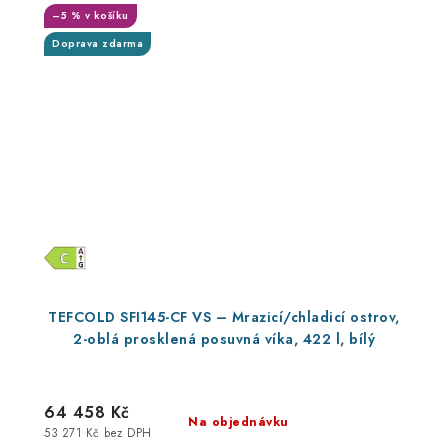
–5 % v košíku
Doprava zdarma
TEFCOLD SFI145-CF VS – Mrazicí/chladicí ostrov,
2-oblá prosklená posuvná víka, 422 l, bílý
64 458 Kč
Na objednávku
53 271 Kč bez DPH