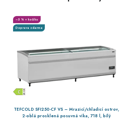
–5 % v košíku
Doprava zdarma
TEFCOLD SFI250-CF VS – Mrazicí/chladicí ostrov,
2-oblá prosklená posuvná víka, 718 l, bílý