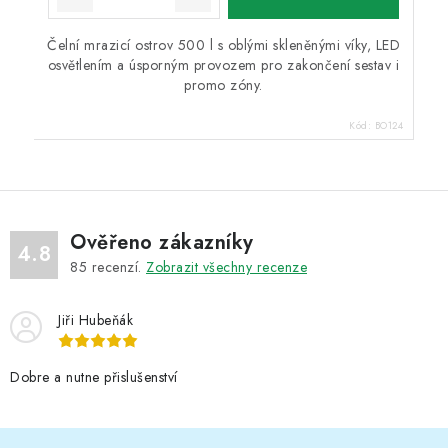
Čelní mrazicí ostrov 500 l s oblými skleněnými víky, LED
osvětlením a úsporným provozem pro zakončení sestav i
promo zóny.
Kód:
BO124
Ověřeno zákazníky
4.8
85
recenzí.
Zobrazit všechny recenze
Jiři Hubeňák
Dobre a nutne přislušenství