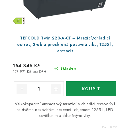
TEFCOLD Twin 220-A-CF – Mrazicí/chladicí
ostrov, 2-oblá prosklená posuvná víka, 1255 l,
antracit
154 845 Kč
Skladem
127 971 Kč bez DPH
Velkokapacitní antracitový mrazicí a chladicí ostrov 2v1
se dvěma nezávislými sekcemi, objemem 1255 l, LED
osvětlením a skleněnými víky.
Kód:
17333