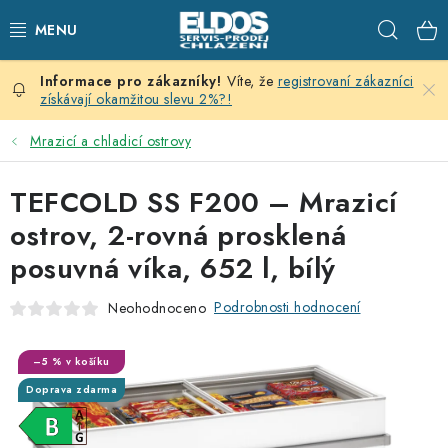
Přejít
Hleda
na
obsah
Víte, že
registrovaní zákazníci
PRODEJNÍ CHLAZENÍ
získávají okamžitou slevu 2%?!
SKLADOVACÍ CHLAZENÍ
Mrazicí a chladicí ostrovy
CHLAZENÍ PRO PŘÍPRAVU
TEFCOLD SS F200 – Mrazicí
ostrov, 2-rovná prosklená
VÝČEPNÍ ZAŘÍZENÍ
posuvná víka, 652 l, bílý
DOMÁCÍ SPOTŘEBIČE
Podrobnosti hodnocení
Neohodnoceno
KLIMATIZACE
–5 % v košíku
Doprava zdarma
ZNAČKY