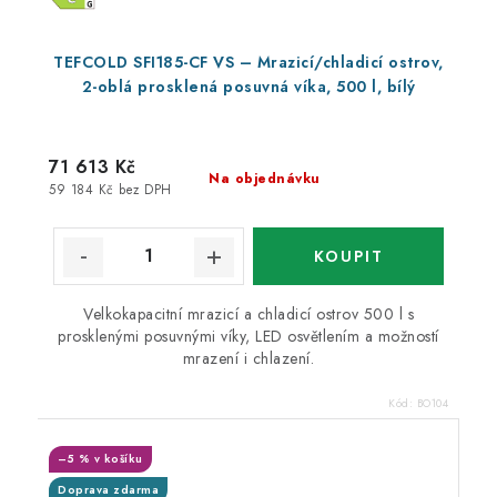
TEFCOLD SFI185-CF VS – Mrazicí/chladicí ostrov,
2-oblá prosklená posuvná víka, 500 l, bílý
71 613 Kč
Na objednávku
59 184 Kč bez DPH
Velkokapacitní mrazicí a chladicí ostrov 500 l s
prosklenými posuvnými víky, LED osvětlením a možností
mrazení i chlazení.
Kód:
BO104
–5 % v košíku
Doprava zdarma