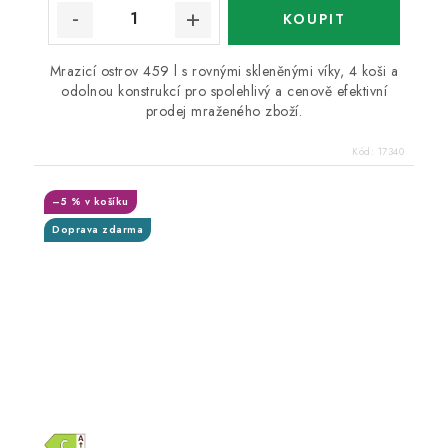
Mrazicí ostrov 459 l s rovnými skleněnými víky, 4 koši a
odolnou konstrukcí pro spolehlivý a cenově efektivní
prodej mraženého zboží.
Kód:
17340
–5 % v košíku
Doprava zdarma