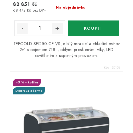
82 851 Kč
Na objednávku
68 472 Kč bez DPH
TEFCOLD SFI250-CF VS je bílý mrazicí a chladicí ostrov
2v1 s objemem 718 l, oblými prosklenými víky, LED
osvětlením a úsporným provozem.
Kód:
BO108
–5 % v košíku
Doprava zdarma