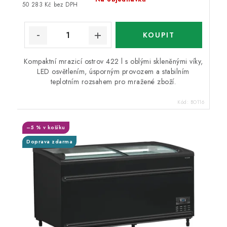
50 283 Kč bez DPH
Kompaktní mrazicí ostrov 422 l s oblými skleněnými víky,
LED osvětlením, úsporným provozem a stabilním
teplotním rozsahem pro mražené zboží.
Kód:
BO116
–5 % v košíku
Doprava zdarma