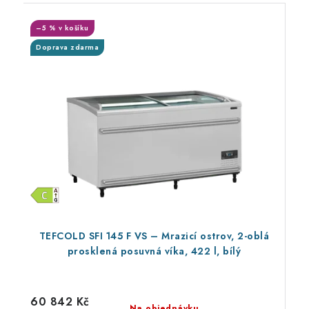
–5 % v košíku
Doprava zdarma
TEFCOLD SFI 145 F VS – Mrazicí ostrov, 2-oblá
prosklená posuvná víka, 422 l, bílý
60 842 Kč
Na objednávku