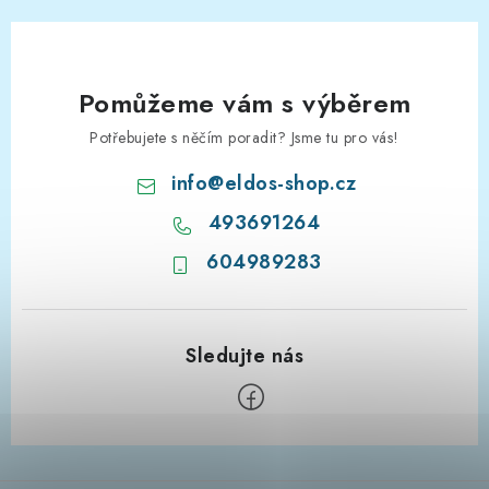
Pomůžeme vám s výběrem
Potřebujete s něčím poradit? Jsme tu pro vás!
info
@
eldos-shop.cz
493691264
604989283
Z