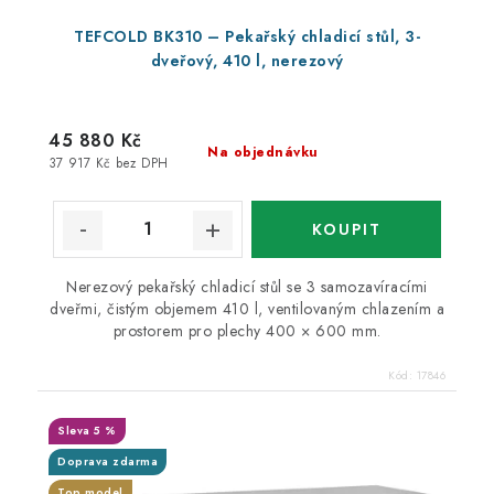
TEFCOLD BK310 – Pekařský chladicí stůl, 3-
dveřový, 410 l, nerezový
45 880 Kč
Na objednávku
37 917 Kč bez DPH
Nerezový pekařský chladicí stůl se 3 samozavíracími
dveřmi, čistým objemem 410 l, ventilovaným chlazením a
prostorem pro plechy 400 × 600 mm.
Kód:
17846
Sleva 5 %
Doprava zdarma
Top model