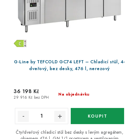
G-Line by TEFCOLD GC74 LEFT – Chladicí stůl, 4-
dveřový, bez desky, 476 l, nerezový
36 198 Kč
Na objednávku
29 916 Kč bez DPH
Čtyřdveřový chladicí stůl bez desky s levým agregátem,
objemem 476 l, GN 1/1 prostorem a ventilovaným