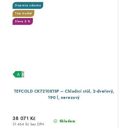
Doprava zdarma
Top model
Sleva 2 %
TEFCOLD CK7210X1SP – Chladicí stůl, 2-dveřový,
190 l, nerezový
38 071 Kč
Skladem
31 464 Kč bez DPH