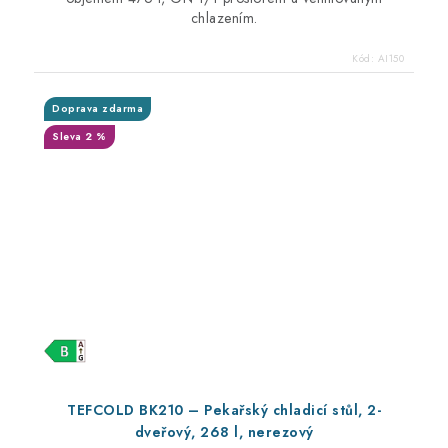
chlazením.
Kód:
AI150
Doprava zdarma
Sleva 2 %
TEFCOLD BK210 – Pekařský chladicí stůl, 2-
dveřový, 268 l, nerezový