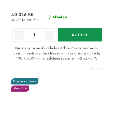
40 326 Kč
Skladem
33 327 Kč bez DPH
Nerezový pekařský chladicí stůl se 2 samozavíracími
dveřmi, ventilovaným chlazením, prostorem pro plechy
400 × 600 mm a teplotním rozsahem +2 až +8 °C.
Kód:
17843
Doprava zdarma
Sleva 2 %