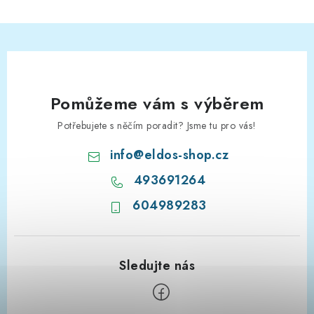
Pomůžeme vám s výběrem
Potřebujete s něčím poradit? Jsme tu pro vás!
info
@
eldos-shop.cz
493691264
604989283